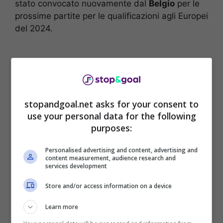
stato convocato nuovamente dal
Belgio
per le
prossime partite per le qualificazioni agli Europei
del 2024.
stopandgoal.net asks for your consent to
use your personal data for the following
purposes:
Personalised advertising and content, advertising and
content measurement, audience research and
services development
In conferenza stampa è tornato a parlare di
Store and/or access information on a device
passato
e del possibile accordo con
Inter
e
Juventus
che è saltato.
Learn more