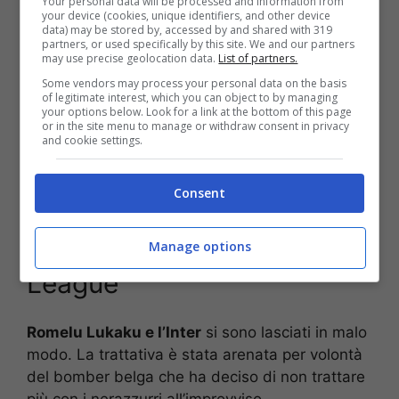
Your personal data will be processed and information from
“
Parlerò a lungo ma se dicessi come è andata
your device (cookies, unique identifiers, and other device
data) may be stored by, accessed by and shared with 319
realmente la scoesa estate, tutti resterebbero
partners, or used specifically by this site. We and our partners
may use precise geolocation data.
List of partners.
scioccati. Ci sono stati momenti in cui ho
pensato davvero di poter esplodere, e qualche
Some vendors may process your personal data on the basis
of legitimate interest, which you can object to by managing
anno fa probabilmente lo avrei fatto. Ora mi
your options below. Look for a link at the bottom of this page
or in the site menu to manage or withdraw consent in privacy
sono concentrato su quello che so fare meglio:
and cookie settings.
giocare a calcio
“.
Consent
Lukaku ha lasciato l’Inter
per colpa della Champions
Manage options
League
Romelu Lukaku e l’Inter
si sono lasciati in malo
modo. La trattativa è stata arenata per volontà
del bomber belga che ha deciso di non trattare