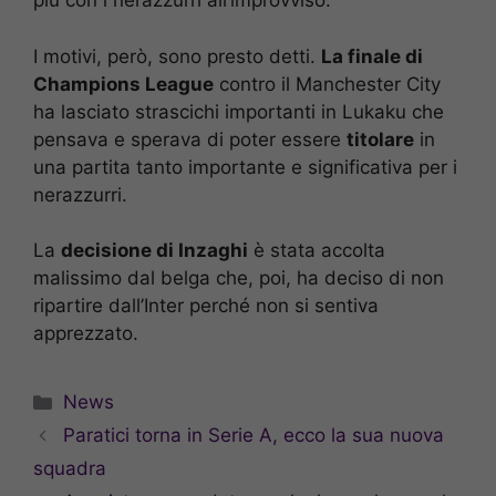
più con i nerazzurri all’improvviso.
I motivi, però, sono presto detti.
La finale di
Champions League
contro il Manchester City
ha lasciato strascichi importanti in Lukaku che
pensava e sperava di poter essere
titolare
in
una partita tanto importante e significativa per i
nerazzurri.
La
decisione di Inzaghi
è stata accolta
malissimo dal belga che, poi, ha deciso di non
ripartire dall’Inter perché non si sentiva
apprezzato.
Categorie
News
Paratici torna in Serie A, ecco la sua nuova
squadra