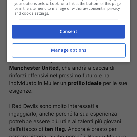
your options below. Look for a link at the bottom of this page
or in the site menu to manage or withdraw consent in privacy
and cookie settings.
L’Inter non è più un’opzione per Muller (ansafoto) –
stopandgoal.net
Consent
Ora farebbe comodo ai nerazzurri, come a molti
club europei, ma sono decisamente lontani dal
Manage options
suo arrivo a parametro zero. Secondo quanto
riporta ‘todofichajes’, in prima fila c’è il
Manchester United
, che andrà a caccia di
rinforzi offensivi nel prossimo futuro e ha
individuato in Muller un
profilo ideale
per le sue
esigenze.
I Red Devils sono molto interessati a
ingaggiarlo, anche perché la sua esperienza
potrebbe essere più utile ai talenti più giovani
dell’attacco di
ten Hag
. Ancora è presto per
cantare vittoria, anche perché il Bayern Monaco