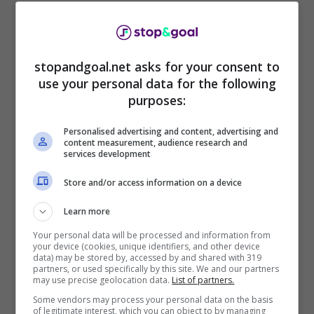
Il
contratto di Muller
scadrà a giugno 2024,
quindi al termine di questa stagione e stavolta il
rinnovo
è decisamente più difficile. L’
Inter
, nel
stopandgoal.net asks for your consent to
use your personal data for the following
corso della carriera del tedesco, è stata
purposes:
accostata veramente tante volte all’attaccante,
ma non è mai davvero arrivata la fumata bianca
Personalised advertising and content, advertising and
per il trasferimento in Italia.
content measurement, audience research and
services development
Store and/or access information on a device
Learn more
Your personal data will be processed and information from
your device (cookies, unique identifiers, and other device
data) may be stored by, accessed by and shared with 319
partners, or used specifically by this site. We and our partners
may use precise geolocation data.
List of partners.
Some vendors may process your personal data on the basis
of legitimate interest, which you can object to by managing