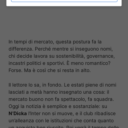
In tempi di mercato, questa postura fa la
differenza. Perché mentre si inseguono nomi,
chi decide lavora su sostenibilità, governance,
incastri politici e sportivi. È meno romantico?
Forse. Ma è così che si resta in alto.
Il lettore lo sa, in fondo. Le estati piene di nomi
lasciati a metà hanno insegnato una cosa: il
mercato buono non fa spettacolo, fa squadra.
Oggi la notizia è semplice e sostanziale: su
N’Dicka
l’Inter non si muove, e il club ribadisce
un’alleanza con le istituzioni che conta quanto
un acquisto ben riuscito. Poi verrà il tempo delle