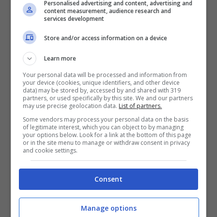
Personalised advertising and content, advertising and
content measurement, audience research and
C’è poi un passaggio che vale doppio. Marotta
services development
ha rimarcato l’importanza di
Giovanni Malagò
Store and/or access information on a device
nel mosaico del calcio italiano. Non è un
dettaglio di cortesia. È la consapevolezza che
Learn more
un grande club vive anche dentro una cornice
Your personal data will be processed and information from
istituzionale: calendari, impianti, rapporti tra
your device (cookies, unique identifiers, and other device
Lega
,
FIGC
e
CONI
. Quando il presidente
data) may be stored by, accessed by and shared with 319
partners, or used specifically by this site. We and our partners
dell’Inter parla di Malagò come figura di
may use precise geolocation data.
List of partners.
riferimento, sta dicendo che la competitività si
Some vendors may process your personal data on the basis
costruisce pure nell’architettura del sistema. Più
of legitimate interest, which you can object to by managing
your options below. Look for a link at the bottom of this page
dialogo serio, meno rumore.
or in the site menu to manage or withdraw consent in privacy
and cookie settings.
Consent
Manage options