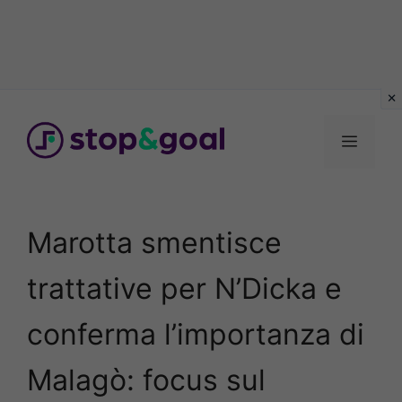
Vai
al
Menu
contenuto
Marotta smentisce
trattative per N’Dicka e
conferma l’importanza di
Malagò: focus sul