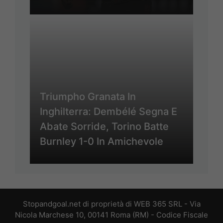
Triumpho Granata In
Inghilterra: Dembélé Segna E
Abate Sorride, Torino Batte
Burnley 1-0 In Amichevole
Stopandgoal.net di proprietà di WEB 365 SRL - Via
Nicola Marchese 10, 00141 Roma (RM) - Codice Fiscale