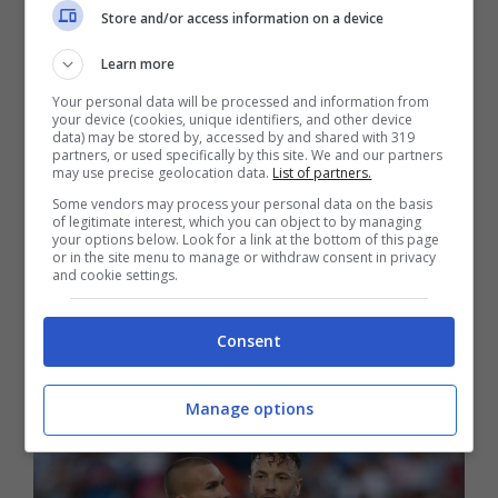
Quello che segue, è
il comunicato ufficiale del
Store and/or access information on a device
Napoli sull’allenamento di questa sera al
Learn more
Diego Armando Maradona
:
“Seduta di
allenamento serale per il Napoli che prepara la
Your personal data will be processed and information from
your device (cookies, unique identifiers, and other device
sfida contro la Fiorentina, valida per l’ottava
data) may be stored by, accessed by and shared with 319
giornata di Serie A, al Diego Armando
partners, or used specifically by this site. We and our partners
may use precise geolocation data.
List of partners.
Maradona. La squadra ha cominciato
Some vendors may process your personal data on the basis
l’allenamento con la fase di attivazione a secco.
of legitimate interest, which you can object to by managing
Successivamente si è svolto un lavoro tattico.
your options below. Look for a link at the bottom of this page
or in the site menu to manage or withdraw consent in privacy
Chiusura a campo ridotto. Juan Jesus e Gollini
and cookie settings.
hanno lavorato in campo, in una tabella
personalizzata. Amir Rrahmani invece ha svolto
Consent
parte di lavoro in gruppo e parte in un lavoro
personalizzato”.
Manage options