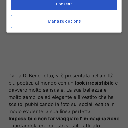
Consent
Manage options
Paola Di Benedetto, si è presentata nella città
più poetica al mondo con un
look irresistibile
e
davvero molto sensuale. La sua bellezza è
molto semplice ed elegante e il vestito che ha
scelto, pubblicando la foto sui social, esalta in
modo evidente la sua linea perfetta.
Impossibile non far viaggiare l’immaginazione
guardandola con questo vestito attillato.