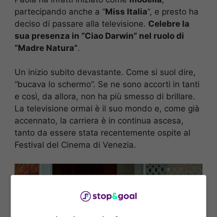
partecipando anche a “
Miss Italia
“, e presto ha
deciso di passare alla televisione.
Celebre la
sua presenza in “Ciao Darwin” nel ruolo di
“Madre Natura”
.
Un inizio subito devastante. Come si suol dire,
“bucava lo schermo”. Se ne sono accorti in tanti
e così, da allora, non ha più smesso di brillare.
La televisione ormai è il suo mondo e, come già
accennato, la carriera è in continua ascesa,
tanto da essere stata recentemente ospite al
Festival del Cinema di Venezia.