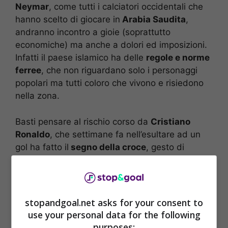
Neymar
, come tutti i calciatori occidentali che
hanno scelto di giocare in
Arabia Saudita
,
andranno incontro a gioie (soprattutto
economiche) ma anche a dolori ed imposizioni.
Infatti il paese islamico ha delle
regole e norme
ferree
, che non riguardano solo i personaggi
popolari ma tutti coloro che vivono e risiedono
nella zona.
Basti pensare al rischio corso da
Cristiano
Ronaldo
, che settimane fa nell’esultare ad un
gol ha fatto il
segno della croce
, gesto di
religione cristiana ampiamente vietato in un
paese di netta matrice mussulmana. CR7 se l’è
cavata con una reprimenda, ma il rischio di altre
sanzioni è molto alto.
stopandgoal.net asks for your consent to
use your personal data for the following
purposes: