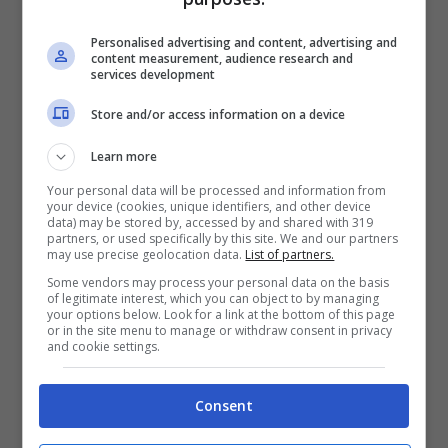
Personalised advertising and content, advertising and
content measurement, audience research and
services development
Store and/or access information on a device
Learn more
Your personal data will be processed and information from
your device (cookies, unique identifiers, and other device
data) may be stored by, accessed by and shared with 319
partners, or used specifically by this site. We and our partners
Divieto di giocare d’azzardo in Arabia Saudita (Ansa) –
may use precise geolocation data.
List of partners.
Stopandgoal.net
Some vendors may process your personal data on the basis
of legitimate interest, which you can object to by managing
your options below. Look for a link at the bottom of this page
Ecco perché
Neymar
dovrà stare molto attento,
or in the site menu to manage or withdraw consent in privacy
in particolare per un suo vizio specifico. Il
and cookie settings.
brasiliano è un appassionato, quasi ossessivo,
di
poker
. Il noto gioco di carte che fa parte dei
Consent
cosiddetti giochi d’azzardo. Una pratica
assolutamente vietata in Arabia Saudita. Chi