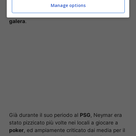
Manage options
viene scoperto a scommettere e puntare soldi
in tal senso rischia direttamente il processo e la
galera
.
Già durante il suo periodo al
PSG
, Neymar era
stato pizzicato più volte nei locali a giocare a
poker
, ed ampiamente criticato dai media per il