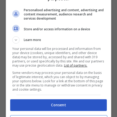
Personalised advertising and content, advertising and
content measurement, audience research and
services development
Store and/or access information on a device
Learn more
Your personal data will be processed and information from
Ancelotti può sostituire Spalletti (ANSA) Stopandgoal.net
your device (cookies, unique identifiers, and other device
data) may be stored by, accessed by and shared with 319
partners, or used specifically by this site. We and our partners
Proprio dopo il Mondiale 2026 dovrebbe andar
may use precise geolocation data.
List of partners.
via Luciano Spalletti dalla nazionale italiana.
Some vendors may process your personal data on the basis
Quindi, la FIGC deve puntare su un profilo in
of legitimate interest, which you can object to by managing
grado di aumentare le ambizioni, ovvero Carlo
your options below. Look for a link at the bottom of this page
or in the site menu to manage or withdraw consent in privacy
Ancelotti
, che si libererà dal
Real Madrid
il 30
and cookie settings.
giugno 2026. Quell’anno potrebbe portare ‘re
Carlo’ sulla panchina dell’Italia.
Consent