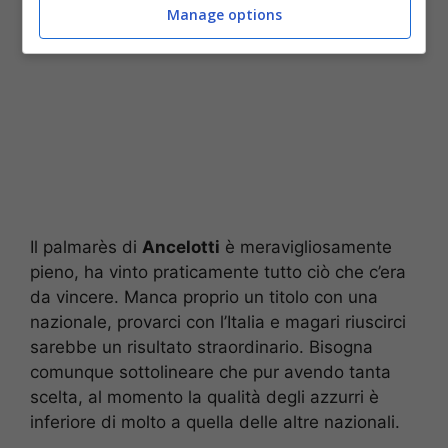
Manage options
Il palmarès di
Ancelotti
è meravigliosamente
pieno, ha vinto praticamente tutto ciò che c’era
da vincere. Manca proprio un titolo con una
nazionale, provarci con l’Italia e magari riuscirci
sarebbe un risultato straordinario. Bisogna
comunque sottolineare che pur avendo tanta
scelta, al momento la qualità degli azzurri è
inferiore di molto a quella delle altre nazionali.