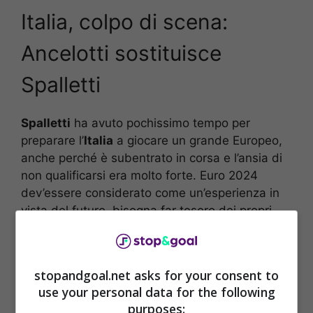
Italia, colpo di scena:
Ancelotti sostituisce
Spalletti
Spalletti
ha avuto pochissimo tempo per
preparare l’
Italia
a giocare un grande Europeo,
anche perché è subentrato in corsa e l’ansia di
non qualificarsi era molto forte. Euro 2024
dev’essere considerato come un’esperienza in
vista del futuro, bisogna far tesoro dei propri
errori e soprattutto andare al
Mondiale 2026
.
stopandgoal.net asks for your consent to
use your personal data for the following
purposes: