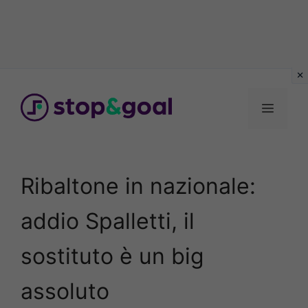
Vai
al
Menu
contenuto
Ribaltone in nazionale:
addio Spalletti, il
sostituto è un big
assoluto