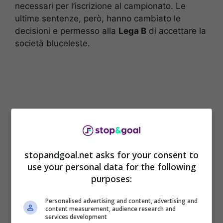
necessari per l’iscrizione al campionato. Le
ultime sentenze, però, hanno cambiato le
decisioni e permesso alla
Lega B
di accettare la
società bluceleste.
stopandgoal.net asks for your consent to
use your personal data for the following
purposes:
L’ammissione del
Lecco in Serie B
sembrava
Personalised advertising and content, advertising and
content measurement, audience research and
aver tarpato le ali al Foggia che però non è
services development
intenzionato ad arrendersi: il club rossonero ha