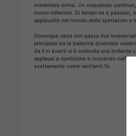
immemore ormai. Un crescendo continuo,
nuovo millennio. Di tempo ne è passato, m
applaudite nel mondo dello spettacolo e in
Dovunque vada non passa mai inosservata
principale tra le ballerine diventate celebr
da lì in avanti si è costruita una brillant
applausi a ripetizione e riuscendo nell’imp
esattamente come vent’anni fa.