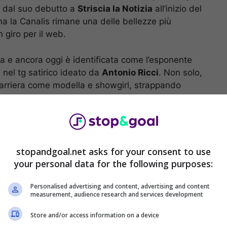
 dal suo debutto a
Striscia la Notizia
all’inizio del
a la Canalis rimane una delle bellezze più
 giro per il web.
 e ancora oggi è identificata come l’esponente
i nel tg satirico ideato da
Antonio Ricci
. Non solo,
e carriera come modella e showgirl, strappando
resa di apparire sempre giovanile e irresistibile,
stopandgoal.net asks for your consent to use
your personal data for the following purposes:
Personalised advertising and content, advertising and content
measurement, audience research and services development
Store and/or access information on a device