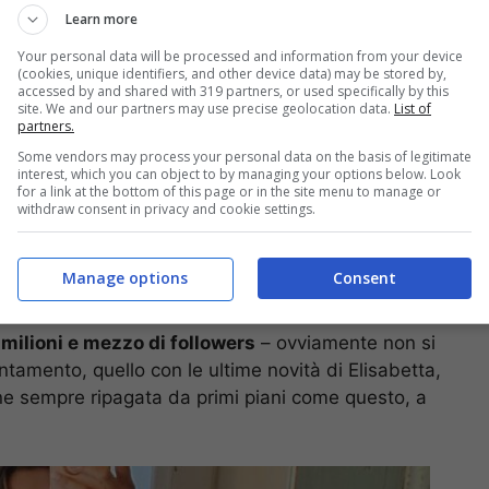
Learn more
Your personal data will be processed and information from your device
(cookies, unique identifiers, and other device data) may be stored by,
lezza ormai li conosciamo piuttosto bene. Ed
accessed by and shared with 319 partners, or used specifically by this
site. We and our partners may use precise geolocation data.
List of
o i risultati di tutto questo, con foto sui social
partners.
larmente in questo periodo dove le temperature
Some vendors may process your personal data on the basis of legitimate
interest, which you can object to by managing your options below. Look
for a link at the bottom of this page or in the site menu to manage or
withdraw consent in privacy and cookie settings.
essi abbaglianti e che fanno
ibile
Manage options
Consent
e milioni e mezzo di followers
– ovviamente non si
tamento, quello con le ultime novità di Elisabetta,
ene sempre ripagata da primi piani come questo, a