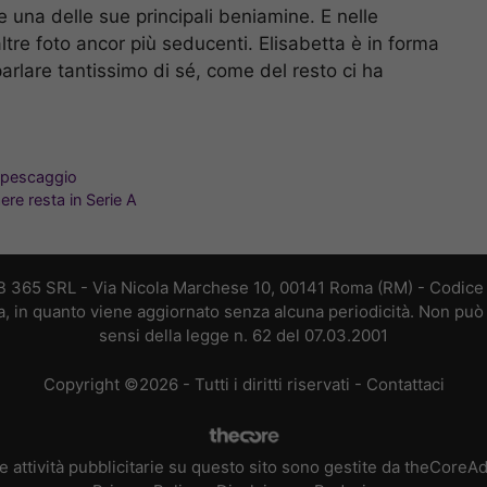
e una delle sue principali beniamine. E nelle
tre foto ancor più seducenti. Elisabetta è in forma
parlare tantissimo di sé, come del resto ci ha
 ripescaggio
ere resta in Serie A
B 365 SRL - Via Nicola Marchese 10, 00141 Roma (RM) - Codice F
a, in quanto viene aggiornato senza alcuna periodicità. Non può 
sensi della legge n. 62 del 07.03.2001
Copyright ©2026 - Tutti i diritti riservati -
Contattaci
e attività pubblicitarie su questo sito sono gestite da theCoreA