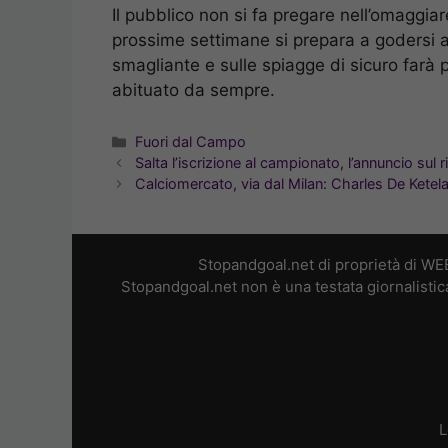
Il pubblico non si fa pregare nell’omaggiar
prossime settimane si prepara a godersi al
smagliante e sulle spiagge di sicuro farà 
abituato da sempre.
Categorie
Fuori dal Campo
Salta l’iscrizione al campionato, l’annuncio sul
Calciomercato, via dal Milan: Charles De Ketela
Stopandgoal.net di proprietà di WE
Stopandgoal.net non è una testata giornalistic
L