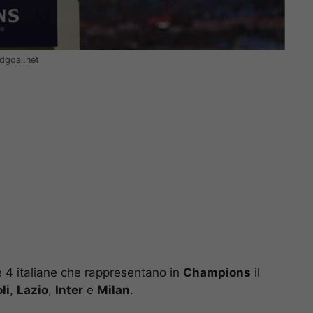
dgoal.net
e 4 italiane che rappresentano in
Champions
il
li
,
Lazio
,
Inter
e
Milan
.