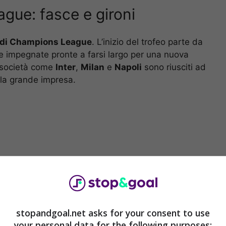
gue: fasce e gironi
 di Champions League
. L’inizio del trofeo parte da
ne impegnate pronte a farsi largo per una nuova
e società come
Inter
,
Milan
e
Napoli
sono riusciti ad
 la grande impresa.
stopandgoal.net asks for your consent to use
your personal data for the following purposes: