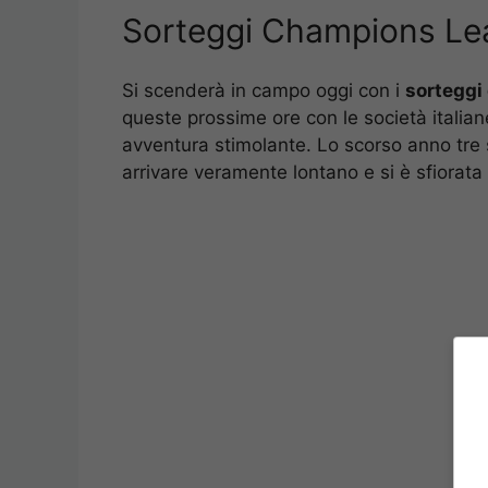
Sorteggi Champions Lea
Si scenderà in campo oggi con i
sorteggi
queste prossime ore con le società italia
avventura stimolante. Lo scorso anno tr
arrivare veramente lontano e si è sfiorata