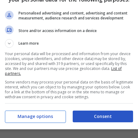
sto motivo i
sorteggi Champions 2024
saranno
 più delicata del solito visto le fasce che ci sono
Personalised advertising and content, advertising and content
measurement, audience research and services development
dre al massimo del loro livello e potrebbe lo
ci sono per i club di
Serie A
.
Store and/or access information on a device
Learn more
oli per le italiane
Your personal data will be processed and information from your device
(cookies, unique identifiers, and other device data) may be stored by,
accessed by and shared with 319 partners, or used specifically by this
scendere in campo se dovessero esserci dei
gironi
site. We and our partners may use precise geolocation data.
List of
portano diversi pericoli. Solo il
Napoli
in prima
partners.
an rischiano di prendere le più forti come
Some vendors may process your personal data on the basis of legitimate
onaco
e
PSG
, con
Benfica
,
Feyenoord
e
Siviglia
interest, which you can object to by managing your options below. Look
for a link at the bottom of this page or in the site menu to manage or
withdraw consent in privacy and cookie settings.
r
che è salva quindi, è forse anche più dura da
Manage options
Consent
l Madrid
,
Manchester United
,
Atletico Madrid
e
 di un livello molto alto come
Borussia Dortmund
,