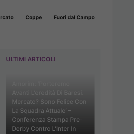
rcato
Coppe
Fuori dal Campo
ULTIMI ARTICOLI
Amorim: ‘Porteremo
Avanti L’eredità Di Baresi.
Mercato? Sono Felice Con
La Squadra Attuale’ –
Conferenza Stampa Pre-
Derby Contro L’Inter In