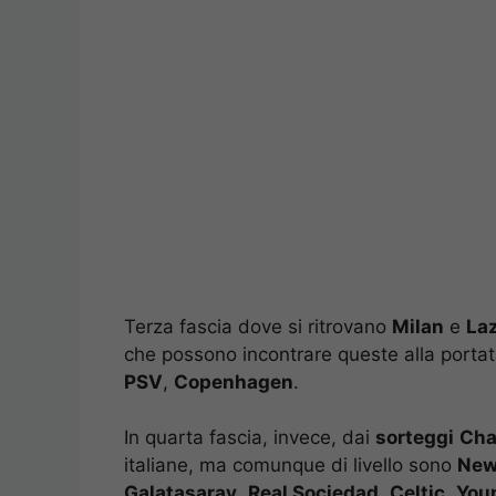
Terza fascia dove si ritrovano
Milan
e
Laz
che possono incontrare queste alla porta
PSV
,
Copenhagen
.
In quarta fascia, invece, dai
sorteggi
Cha
italiane, ma comunque di livello sono
New
Galatasaray
,
Real Sociedad
,
Celtic
,
You