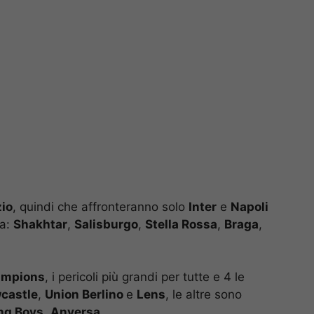
io
, quindi che affronteranno solo
Inter
e
Napoli
ta:
Shakhtar
,
Salisburgo
,
Stella Rossa
,
Braga
,
mpions
, i pericoli più grandi per tutte e 4 le
castle
,
Union Berlino
e
Lens
, le altre sono
ng Boys
,
Anversa
.