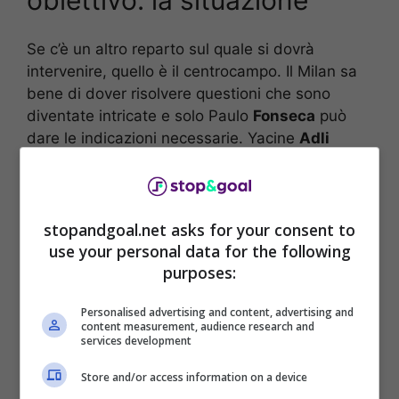
Se c’è un altro reparto sul quale si dovrà
intervenire, quello è il centrocampo. Il Milan sa
bene di dover risolvere questioni che sono
diventate intricate e solo Paulo
Fonseca
può
dare le indicazioni necessarie. Yacine
Adli
potrebbe andar via, la stessa cosa vale per
Ismael
Bennacer
. Per quest’ultimo, c’è un forte
interessamento dall’Arabia Saudita.
stopandgoal.net asks for your consent to
use your personal data for the following
purposes:
Personalised advertising and content, advertising and
content measurement, audience research and
services development
Store and/or access information on a device