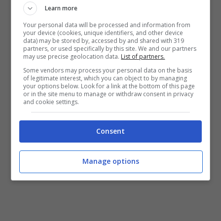
Learn more
Your personal data will be processed and information from
your device (cookies, unique identifiers, and other device
data) may be stored by, accessed by and shared with 319
Milan, si complica Fofana (ANSA) Stopandgoal.net
partners, or used specifically by this site. We and our partners
may use precise geolocation data.
List of partners.
Pobega
interessa in Serie A e addirittura si è
Some vendors may process your personal data on the basis
of legitimate interest, which you can object to by managing
parlato di una cessione di Tijjani
Reijnders
your options below. Look for a link at the bottom of this page
dopo soltanto un anno dal suo arrivo. Dunque, il
or in the site menu to manage or withdraw consent in privacy
and cookie settings.
Milan potrebbe avviare una vera e propria
rivoluzione a centrocampo, ma soltanto se
dovesse partire qualcuno. C’è Youssouf
Fofana
Consent
che è il primo obiettivo, ma la trattativa si è
complicata fortemente.
Manage options