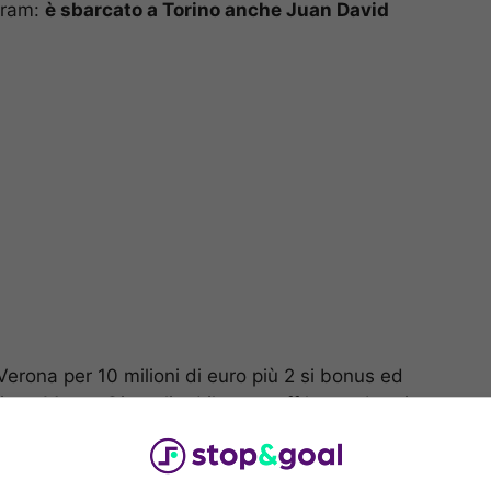
uram:
è sbarcato a Torino anche Juan David
 Verona per 10 milioni di euro più 2 si bonus ed
hiago Motta. Giuntoli ed il suo staff hanno bruciato
he era data ormai ad un passo dal promettente
della Juve regala così un altro rinforzo a Thiago
ague e di una stagione fittissima che si concluderà