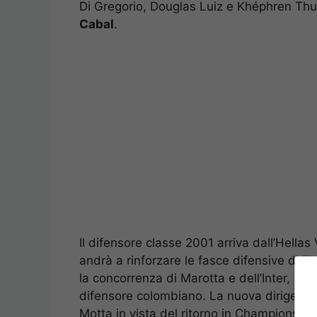
Di Gregorio, Douglas Luiz e Khéphren Th
Cabal
.
Il difensore classe 2001 arriva dall’Hellas
andrà a rinforzare le fasce difensive di T
la concorrenza di Marotta e dell’Inter, c
difensore colombiano. La nuova dirigenza 
Motta in vista del ritorno in Champions Le