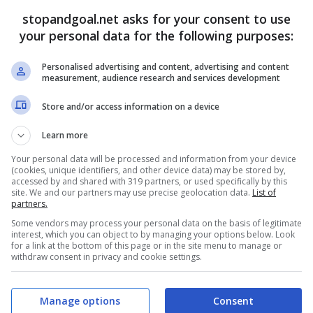
ub. Nuovi innesti che riguardano la rosa
stopandgoal.net asks for your consent to use
your personal data for the following purposes:
i
Giuseppe Pompilio, Sbravati e Stefanelli
dopo gli
Personalised advertising and content, advertising and content
measurement, audience research and services development
ro dirigenziale potrebbe essere completato in
ddio dell’ex capitano della Juventus al Los Angeles
Store and/or access information on a device
o giocato, era rimasto negli Stati Uniti per cominciare
Learn more
mente come collaboratore tecnico. Ora lo aspetta la
o come
ambassador del club
.
Your personal data will be processed and information from your device
(cookies, unique identifiers, and other device data) may be stored by,
accessed by and shared with 319 partners, or used specifically by this
lini è solo questione di tempo:
site. We and our partners may use precise geolocation data.
List of
partners.
nte
Some vendors may process your personal data on the basis of legitimate
interest, which you can object to by managing your options below. Look
for a link at the bottom of this page or in the site menu to manage or
withdraw consent in privacy and cookie settings.
Manage options
Consent