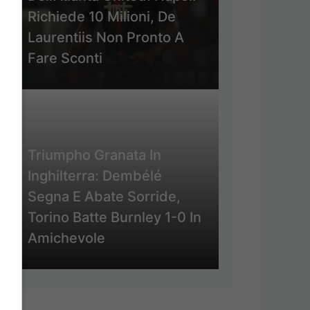
Richiede 10 Milioni, De
Laurentiis Non Pronto A
Fare Sconti
Triumpho Granata In
Inghilterra: Dembélé
Segna E Abate Sorride,
Torino Batte Burnley 1-0 In
Amichevole