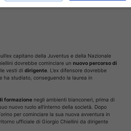
sull’ex capitano della Juventus e della Nazionale
hiellini dovrebbe cominciare un
nuovo percorso di
le vesti di
dirigente
. L’ex difensore dovrebbe
le ha studiato, conseguendo la laurea in
di formazione
negli ambienti bianconeri, prima di
l suo nuovo ruolo all’interno della società. Dopo
 Torino per cominciare la sua nuova avventura in
ritorno ufficiale di Giorgio Chiellini da dirigente