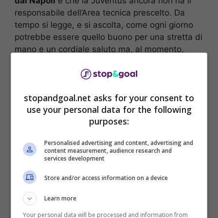
dal Napoli
e che la Juventus ancora non ha il
responsabile dell’Area tecnica prescelto. Da
tempo si legge, e si ascolta, come ogni giorno
potrebbe essere quello buono per una stretta di
mano e un cordiale saluto ma, al momento,
tutto tace.
stopandgoal.net asks for your consent to
use your personal data for the following
purposes:
Personalised advertising and content, advertising and
content measurement, audience research and
services development
Store and/or access information on a device
Piotr Zielinski, la vendetta di Giuntoli (Foto ANSA –
Learn more
stopandgoal.net)
Your personal data will be processed and information from