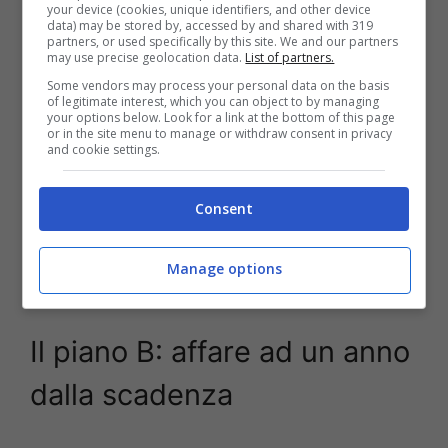
your device (cookies, unique identifiers, and other device
Il mercato poi è sempre lì a proporre affari, ma
data) may be stored by, accessed by and shared with 319
anche a “tentare” con qualche operazione che
partners, or used specifically by this site. We and our partners
may use precise geolocation data.
List of partners.
potrebbe rappresentare una piccola-grande
Some vendors may process your personal data on the basis
vendetta da servire fredda, come da migliore
of legitimate interest, which you can object to by managing
tradizione.
Piotr Zielinski, centrocampista del
your options below. Look for a link at the bottom of this page
or in the site menu to manage or withdraw consent in privacy
Napoli e della nazionale polacca
, classe 1994,
and cookie settings.
ha un contratto con la società partenopea con
scadenza 30 giugno 2024. Il giocatore
Consent
sembrerebbe orientato a non rinnovare con il
Napoli e nel caso Cristiano Giuntoli potrebbe
iniziare a lavorare ad un piccolo – ma
Manage options
difficilissimo – capolavoro.
Il piano B: affare ad un anno
dalla scadenza