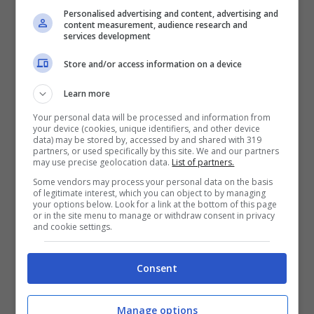
Personalised advertising and content, advertising and
content measurement, audience research and
services development
Sensi e Calhanoglu potrebbero non giocare più insieme
(Instagram) – stopandgoal.net
Store and/or access information on a device
Learn more
Your personal data will be processed and information from
your device (cookies, unique identifiers, and other device
data) may be stored by, accessed by and shared with 319
partners, or used specifically by this site. We and our partners
may use precise geolocation data.
List of partners.
Some vendors may process your personal data on the basis
of legitimate interest, which you can object to by managing
your options below. Look for a link at the bottom of this page
or in the site menu to manage or withdraw consent in privacy
and cookie settings.
Sensi, addirittura tre gol nei 9 gettoni con l’Italia
Consent
– ultima apparizione da 12′ il 29 marzo 2022 nel
3-2 alla Turchia – in carriera ha sempre sofferto
Manage options