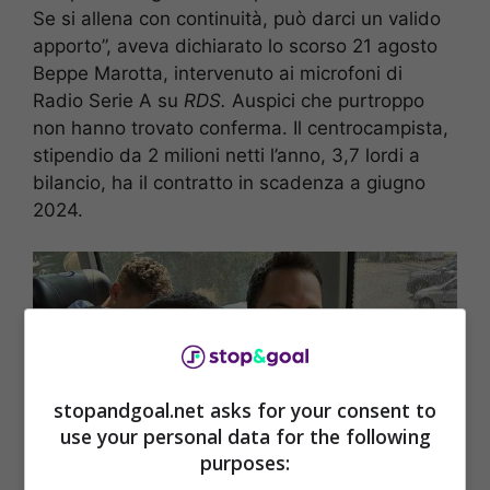
Se si allena con continuità, può darci un valido
apporto”, aveva dichiarato lo scorso 21 agosto
Beppe Marotta, intervenuto ai microfoni di
Radio Serie A su
RDS.
Auspici che purtroppo
non hanno trovato conferma. Il centrocampista,
stipendio da 2 milioni netti l’anno, 3,7 lordi a
bilancio, ha il contratto in scadenza a giugno
2024.
stopandgoal.net asks for your consent to
use your personal data for the following
purposes: