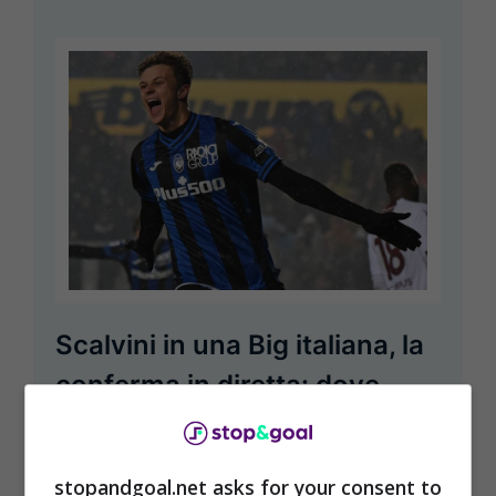
Scalvini in una Big italiana, la
conferma in diretta: dove
giocherà
Ottobre 29, 2023
Gianluca La Penna
stopandgoal.net asks for your consent to