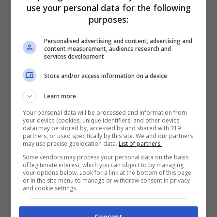
use your personal data for the following
Il talento di Chiari rimane tra i prospetti più
purposes:
interessanti del nostro campionato. Ecco
dove potrebbe andare. Giorgio Scalvini è
Personalised advertising and content, advertising and
l’ennesimo ...
content measurement, audience research and
services development
Leggi Tutto
Store and/or access information on a device
Learn more
Your personal data will be processed and information from
your device (cookies, unique identifiers, and other device
data) may be stored by, accessed by and shared with 319
partners, or used specifically by this site. We and our partners
may use precise geolocation data.
List of partners.
Some vendors may process your personal data on the basis
of legitimate interest, which you can object to by managing
your options below. Look for a link at the bottom of this page
“La macchia resta sempre”:
or in the site menu to manage or withdraw consent in privacy
and cookie settings.
confessione choc in diretta
Consent
Ottobre 28, 2023
Gianluca La Penna