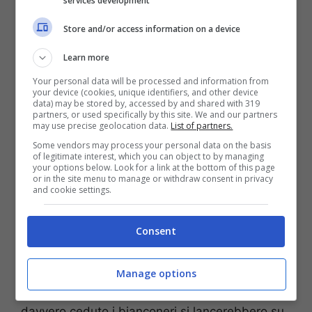
services development
Store and/or access information on a device
Learn more
Your personal data will be processed and information from
your device (cookies, unique identifiers, and other device
data) may be stored by, accessed by and shared with 319
partners, or used specifically by this site. We and our partners
may use precise geolocation data.
List of partners.
Some vendors may process your personal data on the basis
of legitimate interest, which you can object to by managing
your options below. Look for a link at the bottom of this page
or in the site menu to manage or withdraw consent in privacy
and cookie settings.
Donnarumma se va via Szczesny: il piano della Juve – Foto
ANSA – Stopandgoal.net
Consent
Madama valuta Szczesny
tra i 10 e i 15 milioni
Manage options
di euro
: un prezzo che i bavaresi reputano
accettabile. Se il portiere ex Roma verrà
davvero ceduto i bianconeri si lancerebbero su