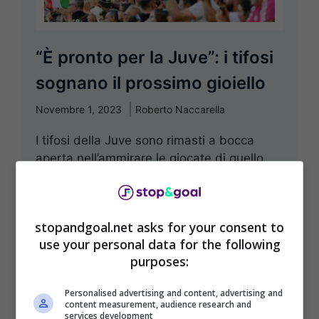
“È pronto per la Juve”: i tifosi
sognano il prossimo gioiello
Novembre 1, 2023
Roberto Naccarella
I tifosi della Juve sono rimasti a bocca
aperta nell’ammirare le giocate di quello
che potrebbe diventare il prossimo gioiello
bianconero ...
stopandgoal.net asks for your consent to
Leggi Tutto
use your personal data for the following
purposes:
Personalised advertising and content, advertising and
content measurement, audience research and
services development