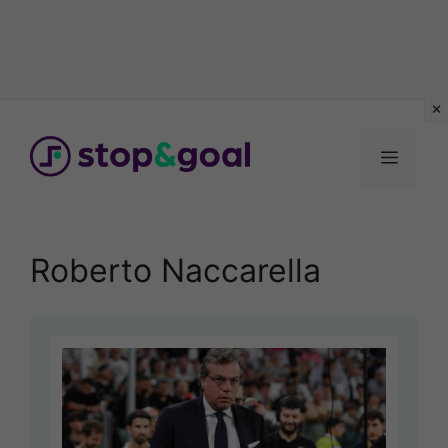
Vai
al
Menu
contenuto
Roberto Naccarella