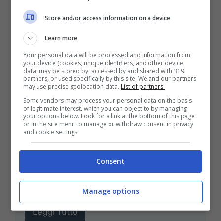
Store and/or access information on a device
Learn more
Your personal data will be processed and information from
your device (cookies, unique identifiers, and other device
data) may be stored by, accessed by and shared with 319
partners, or used specifically by this site. We and our partners
may use precise geolocation data.
List of partners.
Some vendors may process your personal data on the basis
Conte torna in Serie A: la
of legitimate interest, which you can object to by managing
your options below. Look for a link at the bottom of this page
destinazione spiazza tutti
or in the site menu to manage or withdraw consent in privacy
and cookie settings.
Ottobre 29, 2023
Roberto Naccarella
Consent
Antonio Conte è ormai a un passo dal
ritorno in Serie A: il tecnico salentino ha
trovato l’intesa, nessuno se l’aspettava. ...
Manage options
Leggi Tutto