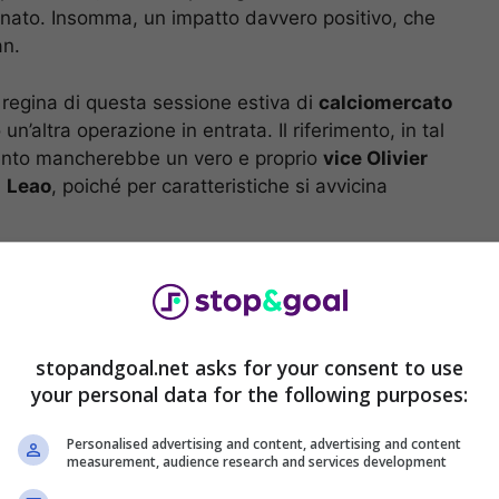
onato. Insomma, un impatto davvero positivo, che
an.
regina di questa sessione estiva di
calciomercato
n’altra operazione in entrata. Il riferimento, in tal
mento mancherebbe un vero e proprio
vice Olivier
i
Leao
, poiché per caratteristiche si avvicina
cessione si complica: altro
stopandgoal.net asks for your consent to use
your personal data for the following purposes:
Personalised advertising and content, advertising and content
measurement, audience research and services development