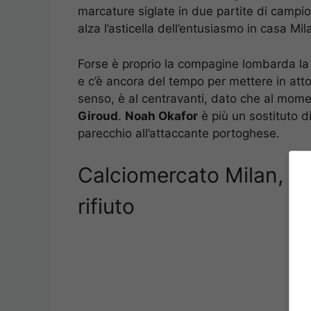
marcature siglate in due partite di campi
alza l’asticella dell’entusiasmo in casa Mil
Forse è proprio la compagine lombarda la 
e c’è ancora del tempo per mettere in atto u
senso, è al centravanti, dato che al mo
Giroud
.
Noah Okafor
è più un sostituto d
parecchio all’attaccante portoghese.
Calciomercato Milan, la 
rifiuto