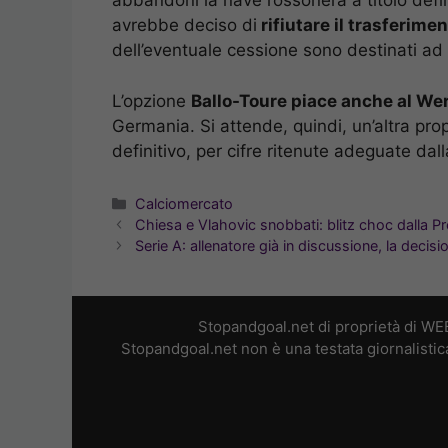
abbandoni la nave rossonera a titolo defi
avrebbe deciso di
rifiutare il trasferime
dell’eventuale cessione sono destinati ad 
L’opzione
Ballo-Toure piace anche al We
Germania. Si attende, quindi, un’altra pro
definitivo, per cifre ritenute adeguate dall
Categorie
Calciomercato
Chiesa e Vlahovic snobbati: blitz choc dalla P
Serie A: allenatore già in discussione, la decisi
Stopandgoal.net di proprietà di WE
Stopandgoal.net non è una testata giornalistic