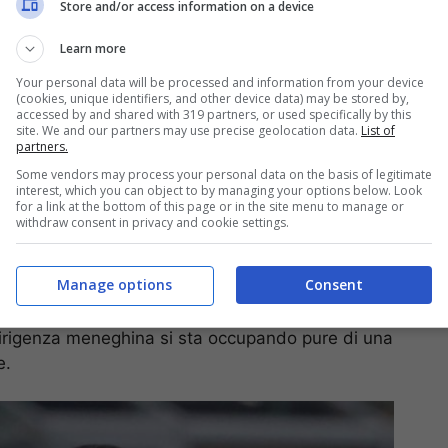
Store and/or access information on a device
Learn more
Your personal data will be processed and information from your device
(cookies, unique identifiers, and other device data) may be stored by,
accessed by and shared with 319 partners, or used specifically by this
site. We and our partners may use precise geolocation data.
List of
partners.
attivo, alla ricerca di ghiotte opportunità per
Some vendors may process your personal data on the basis of legitimate
vo. Il nome più caldo è senza dubbio quello di
Mehdi
interest, which you can object to by managing your options below. Look
for a link at the bottom of this page or in the site menu to manage or
lioni di euro. Il ‘Diavolo’, invece, non vorrebbe
withdraw consent in privacy and cookie settings.
affare è tutt’altro che in discesa.
Manage options
Consent
 chiaramente non perdere il suo bomber a
tiene vive alcune alternative come
Hugo Ekitike
,
a dirigenza meneghina si sta occupando pure di una
e.