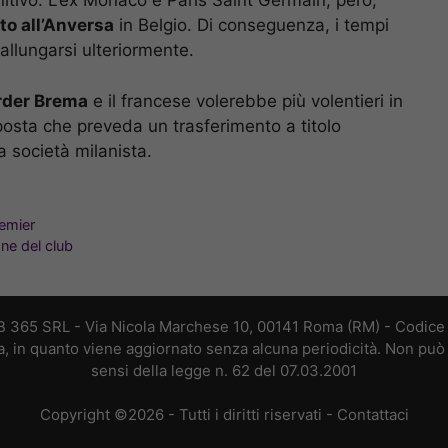
nitivo. L’ex Monaco e Paris Saint Germain, però,
nto all’Anversa
in Belgio. Di conseguenza, i tempi
allungarsi ulteriormente.
rder Brema
e il francese volerebbe più volentieri in
posta che preveda un trasferimento a titolo
a società milanista.
remier
one del club
B 365 SRL - Via Nicola Marchese 10, 00141 Roma (RM) - Codice F
a, in quanto viene aggiornato senza alcuna periodicità. Non può 
sensi della legge n. 62 del 07.03.2001
Copyright ©2026 - Tutti i diritti riservati -
Contattaci