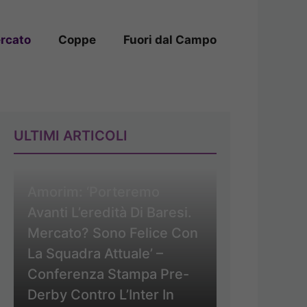
rcato
Coppe
Fuori dal Campo
ULTIMI ARTICOLI
Amorim: ‘Porteremo
Avanti L’eredità Di Baresi.
Mercato? Sono Felice Con
La Squadra Attuale’ –
Conferenza Stampa Pre-
Derby Contro L’Inter In