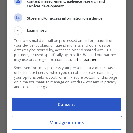
content measurement, audience research and
services development
del primo tempo.
Uno scontro testa contro
testa
che poteva avere un esito davvero
Store and/or access information on a device
terribile. Sono stati vissuti momenti di terrore in
campo soprattutto per il figlio d’arte.
Learn more
L’attaccante, tra le altre ex Milan, è uscito dal
Your personal data will be processed and information from
campo in barella e il timore per le sue condizioni
your device (cookies, unique identifiers, and other device
data) may be stored by, accessed by and shared with 319
era alto visto che non si hanno avuto particolari
partners, or used specifically by this site. We and our partners
notizie.
may use precise geolocation data.
List of partners.
Some vendors may process your personal data on the basis
of legitimate interest, which you can object to by managing
Fortunatamente poi si è potuto tirare un grande
your options below. Look for a link at the bottom of this page
sospiro di sollievo. L’esito della TAC è stato
or in the site menu to manage or withdraw consent in privacy
and cookie settings.
negativo e il giocatore è sempre rimasto molto
lucido. Una notizia positiva per tutta la
Pro
Vercelli
visto che c’era tensione per le
Consent
condizioni di
Comi
dopo questo scontro.
Fortunatamente il tutto si è concluso nei migliori
Manage options
dei modi e
Comi
ha potuto esultare insieme ai
suoi compagni per la salvezza. Un regalo che gli