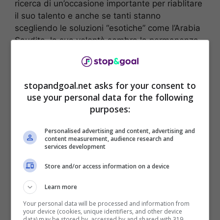
ricerca di un’occasione importante per riablitare
il suo talento e anche se tanti stanno
scegliendo le soluzioni “esotiche” come l’Arabia
Saudita, la sua volontà sembra la permanenza
nel calcio europeo.
stopandgoal.net asks for your consent to
use your personal data for the following
purposes:
Personalised advertising and content, advertising and
content measurement, audience research and
services development
Store and/or access information on a device
Learn more
Il classe ’91 è una possibilità di mercato per
Your personal data will be processed and information from
your device (cookies, unique identifiers, and other device
Milan
e
Napoli.
A riferirlo è
fichajes.net,
data) may be stored by, accessed by and shared with 319