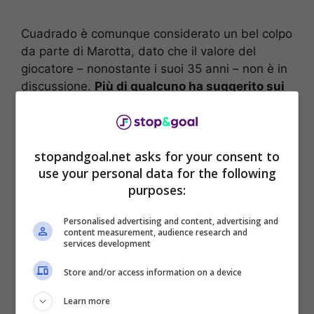
Cuadrado è comunque considerato un bel colpo
da parte di Marotta, dato che il valore del
giocatore – nonostante i suoi 35 anni – non è in
discussione.
Più di qualcuno ha suggerito sui
social che l’Inter, a questo punto, potrebbe
anche tuffarsi su Bonucci
, dato che la
Juventus ha fatto sapere al difensore che non
stopandgoal.net asks for your consent to
rientra più nei progetti futuri del club. Quella che
use your personal data for the following
sembrava solo una battuta, però, nelle ultime
purposes:
ore sta diventando un’ipotesi concreta.
Personalised advertising and content, advertising and
content measurement, audience research and
services development
Store and/or access information on a device
Learn more