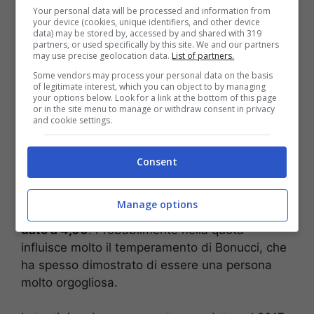
Your personal data will be processed and information from
your device (cookies, unique identifiers, and other device
data) may be stored by, accessed by and shared with 319
partners, or used specifically by this site. We and our partners
may use precise geolocation data.
List of partners.
Some vendors may process your personal data on the basis
of legitimate interest, which you can object to by managing
Anche Bonucci all’Inter dopo Cuadrado: tifosi gelati – Foto
your options below. Look for a link at the bottom of this page
or in the site menu to manage or withdraw consent in privacy
ANSA – Stopandgoal.net
and cookie settings.
I bookmakers, infatti,
hanno abbassato
drasticamente la quota
di un eventuale
Consent
trasferimento di Bonucci a Milano sponda
nerazzurra. Al momento, infatti, il passaggio del
Manage options
difensore della Nazionale italiana all’Inter
viene
dato a 4,00
. Probabilmente nella quota
influisce molto il temperamento di Bonucci, che
ha spesso dimostrato di essere una persona
molto orgogliosa.