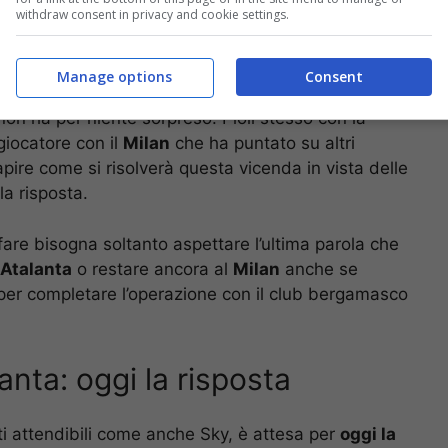
withdraw consent in privacy and cookie settings.
Manage options
Consent
 che non si è sentito di rifiutare visto quanto
on ha per niente sorpreso. Pioli stesso con la
 giocatore con il
Milan
che ha puntato su altri
apire come si risolverà questa vicenda in vista delle
la risposta.
affare bisogna soltanto aspettare l’ultima parola che
Atalanta
o restare ancora al
Milan
anche se
 per completare l’operazione con il club bergamasco
anta: oggi la risposta
ti attendibili come anche Sky, è attesa per
oggi la