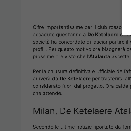
Cifre importantissime per il club rossonero
accaduto quest’anno a
De Ketelaere
che n
società ha concordato di lasciar partire il
profili. Per questo motivo ora bisognerà c
prossime ore visto che l’
Atalanta
aspetta 
Per la chiusura definitiva e ufficiale dell’
arriverà da
De Ketelaere
per trasferirsi all’
considerato fuori dal progetto. Ora calde
che attende.
Milan, De Ketelaere Atal
Secondo le ultime notizie riportate da fon