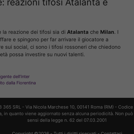
 reazioni tifosi Atalanta e
la reazione dei tifosi sia di
Atalanta
che
Milan
. I
fare e spingono per far arrivare il giocatore a
 sui social, ci sono i tifosi rossoneri che chiedono
ietà possa investire su nuovi talenti.
gente dell’Inter
to dalla Fiorentina
B 365 SRL - Via Nicola Marchese 10, 00141 Roma (RM) - Codice F
a, in quanto viene aggiornato senza alcuna periodicità. Non può 
sensi della legge n. 62 del 07.03.2001
Copyright ©2026 - Tutti i diritti riservati -
Contattaci