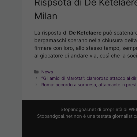
Rispsota di De Ketelaere:
Milan
La risposta di
De Ketelaere
può scatenare 
bergamaschi sperano nella chiusura dell’af
firmare con loro, allo stesso tempo, sempre
al giocatore di andare via, così che la soc
Categorie
News
“Gli amici di Marotta”: clamoroso attacco al diri
Roma: accordo a sorpresa, attaccante in presti
Stopandgoal.net di proprietà di WE
Stopandgoal.net non è una testata giornalistic