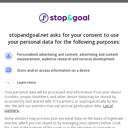
dalla famiglia
Percassi
.
Ketelaere all’Atalanta
stopandgoal.net asks for your consent to use
tra
Milan
e
Atalanta
per il trasferimento di
De
your personal data for the following purposes:
arrivato per
35 milioni
di euro dal
Club Brugge
ha
za nemmeno mai andare a segno con la maglia dei
Personalised advertising and content, advertising and content
measurement, audience research and services development
o tra
Atalanta
e
Milan
per il giocatore su un
 un totale di circa
30 milioni
di euro.
Store and/or access information on a device
Learn more
Your personal data will be processed and information from your device
(cookies, unique identifiers, and other device data) may be stored by,
accessed by and shared with 319 partners, or used specifically by this
site. We and our partners may use precise geolocation data.
List of
partners.
Some vendors may process your personal data on the basis of legitimate
interest, which you can object to by managing your options below. Look
for a link at the bottom of this page or in the site menu to manage or