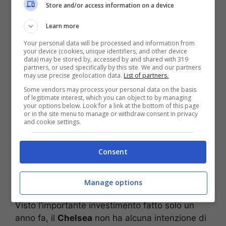
Store and/or access information on a device
rosa di Alberto Giardino con innesti di qualità,
ed il ragazzo scuola Inter rispecchia appieno i
Learn more
criteri del profilo sul quale la dirigenza rossoblu
Your personal data will be processed and information from
ha intenzione di investire.
your device (cookies, unique identifiers, and other device
data) may be stored by, accessed by and shared with 319
partners, or used specifically by this site. We and our partners
may use precise geolocation data.
List of partners.
Some vendors may process your personal data on the basis
of legitimate interest, which you can object to by managing
your options below. Look for a link at the bottom of this page
or in the site menu to manage or withdraw consent in privacy
and cookie settings.
Consent
Manage options
Visto l’importante investimento fatto solo un
anno fa, il
Chelsea
non ha alcuna intenzione di