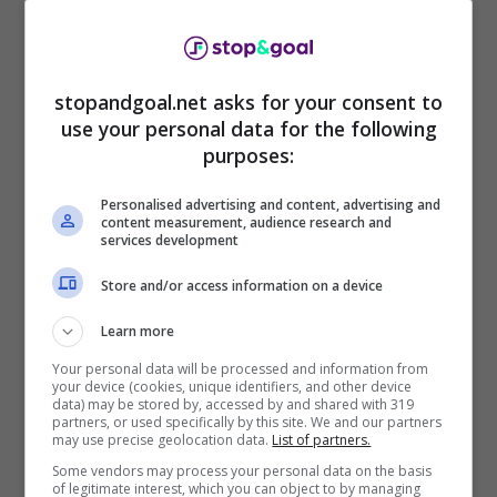
dimostrando un potenziale sempre in crescita
costante. Per questo motivo Giuntoli si sarebbe
inserito con prepotenza nella corsa al calciatore
che piace da tempo anche al Napoli.
stopandgoal.net asks for your consent to
use your personal data for the following
Il d s della Juventus Giuntoli ama da tempo l’ex
purposes:
AZ ed aveva provato a portarlo anche in Italia
prima del passaggio del calciatore alla Dea.
Personalised advertising and content, advertising and
content measurement, audience research and
Secondo quanto filtra da Torino, oggi
services development
Koopmeiners sarebbe anche un obiettivo di
Store and/or access information on a device
mercato della Juve, visto il desiderio di Giuntoli
di lavorare con lui.
Learn more
Your personal data will be processed and information from
Juventus: il prezzo di
your device (cookies, unique identifiers, and other device
data) may be stored by, accessed by and shared with 319
partners, or used specifically by this site. We and our partners
Koopmeiners
may use precise geolocation data.
List of partners.
Some vendors may process your personal data on the basis
of legitimate interest, which you can object to by managing
Non sarà semplice per la Juventus acquistare