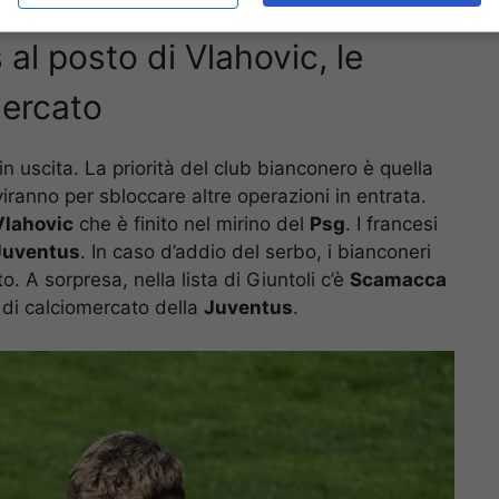
al posto di Vlahovic, le
mercato
 uscita. La priorità del club bianconero è quella
iranno per sbloccare altre operazioni in entrata.
Vlahovic
che è finito nel mirino del
Psg
. I francesi
Juventus
. In caso d’addio del serbo, i bianconeri
o. A sorpresa, nella lista di Giuntoli c’è
Scamacca
vo di calciomercato della
Juventus
.