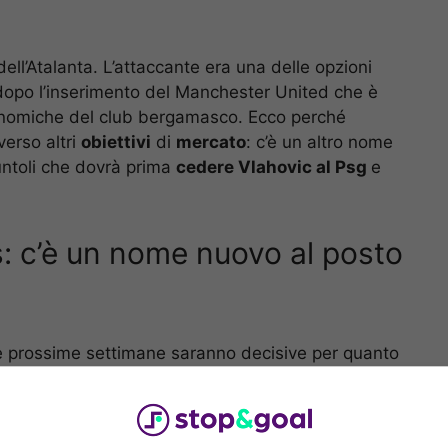
ell’Atalanta. L’attaccante era una delle opzioni
dopo l’inserimento del Manchester United che è
conomiche del club bergamasco. Ecco perché
erso altri
obiettivi
di
mercato
: c’è un altro nome
iuntoli che dovrà prima
cedere Vlahovic al Psg
e
: c’è un nome nuovo al posto
e prossime settimane saranno decisive per quanto
 Juventus
. C’è subito una prima questione da
situazione relativa all’attaccante, arrivato in
entina.