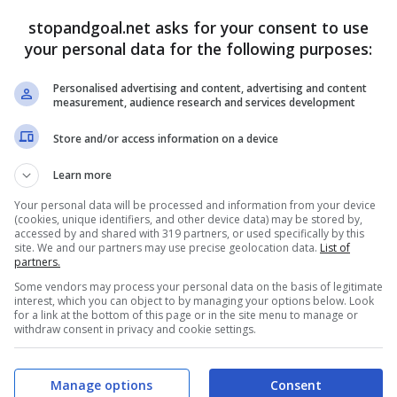
stopandgoal.net asks for your consent to use
your personal data for the following purposes:
Personalised advertising and content, advertising and content
measurement, audience research and services development
Store and/or access information on a device
Learn more
Your personal data will be processed and information from your device
(cookies, unique identifiers, and other device data) may be stored by,
accessed by and shared with 319 partners, or used specifically by this
site. We and our partners may use precise geolocation data.
List of
itiva, ecco perché c’è una parte della dirigenza
partners.
 incassare almeno 75-80 milioni di euro dalla sua
Some vendors may process your personal data on the basis of legitimate
prendere
Vlahovic
. Intanto, per la sostituzione
interest, which you can object to by managing your options below. Look
for a link at the bottom of this page or in the site menu to manage or
ovo profilo.
withdraw consent in privacy and cookie settings.
amacca
che è un serio candidato per raccogliere
Manage options
Consent