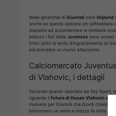
Nelle gerarchie di
Giuntoli
c’era
Hojlund
d
anche se questa opzione s’è raffreddata 
disposto ad accontentare le richieste e
adesso i fari della
Juventus
sono accesi v
finito sotto la lente d’ingrandimento di G
poi prendere un nuovo attaccante.
Calciomercato Juventus
di Vlahovic, i dettagli
Secondo quanto riportato da Sky Sport, l
riguarda il
futuro di Dusan Vlahovic alla
risolvere per Giuntoli che dovrà chiarire la 
bianconero un anno e mezzo fa dalla Fior