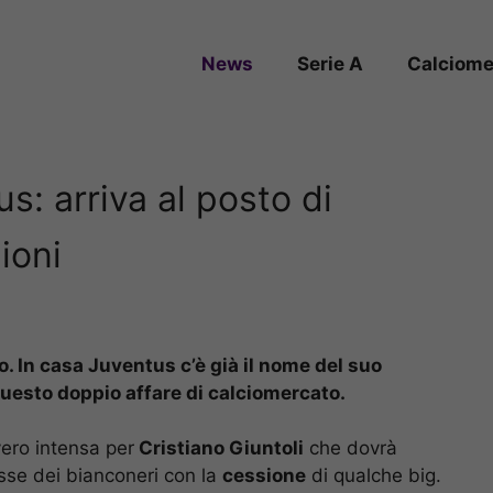
News
Serie A
Calciome
: arriva al posto di
ioni
io. In casa Juventus c’è già il nome del suo
 questo doppio affare di calciomercato.
ero intensa per
Cristiano Giuntoli
che dovrà
asse dei bianconeri con la
cessione
di qualche big.