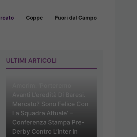
rcato
Coppe
Fuori dal Campo
ULTIMI ARTICOLI
Amorim: ‘Porteremo
Avanti L’eredità Di Baresi.
Mercato? Sono Felice Con
La Squadra Attuale’ –
Conferenza Stampa Pre-
Derby Contro L’Inter In