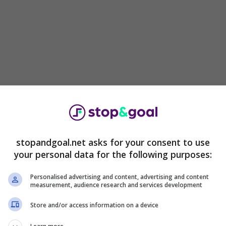
e esaudita, anche perché nelle ultime ore su
Dries
i una
big
di
Serie A
, alla ricerca proprio di un
momento nulla di concreto sarebbe stato registrato,
essero cambiare nulla esclude che il
club italiano
stopandgoal.net asks for your consent to use
he tornando in Italia rischia però di tradire quella
your personal data for the following purposes:
oprattutto se dovesse accettare questa
Personalised advertising and content, advertising and content
measurement, audience research and services development
es Mertens sarebbe entrato nel mirino della
Store and/or access information on a device
 il no di Morata ha da che trovare un’alternativa
tione attaccante.