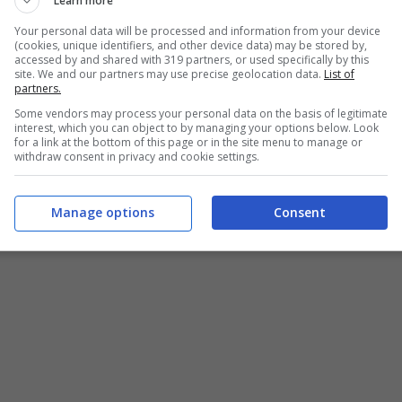
Learn more
Your personal data will be processed and information from your device
mba su Mertens
(cookies, unique identifiers, and other device data) may be stored by,
accessed by and shared with 319 partners, or used specifically by this
site. We and our partners may use precise geolocation data.
List of
partners.
no felici sicuramente i tifosi del
Napoli
, visto che
Some vendors may process your personal data on the basis of legitimate
tens
si sarebbero posati gli occhi si una rivale di
interest, which you can object to by managing your options below. Look
for a link at the bottom of this page or in the site menu to manage or
withdraw consent in privacy and cookie settings.
Manage options
Consent