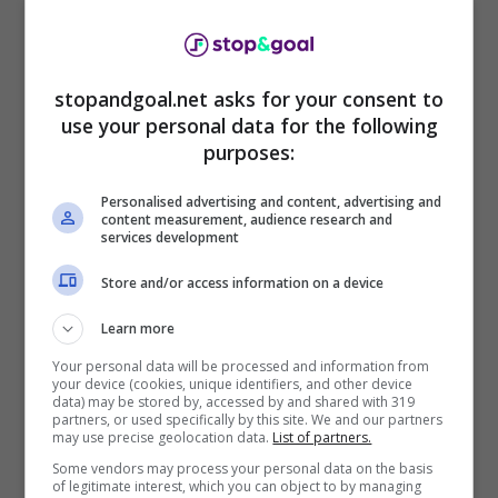
stopandgoal.net asks for your consent to
use your personal data for the following
Colpo attacco Pioli, duello in Serie A – Ansa -stopandgoal.net
purposes:
Personalised advertising and content, advertising and
content measurement, audience research and
services development
Store and/or access information on a device
Learn more
Your personal data will be processed and information from
your device (cookies, unique identifiers, and other device
data) may be stored by, accessed by and shared with 319
partners, or used specifically by this site. We and our partners
may use precise geolocation data.
List of partners.
Some vendors may process your personal data on the basis
Come svelato dal giornalista di Mediaset,
of legitimate interest, which you can object to by managing