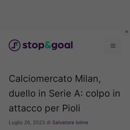
Vai
al
Menu
contenuto
Calciomercato Milan,
duello in Serie A: colpo in
attacco per Pioli
Luglio 26, 2023
di
Salvatore Ioime