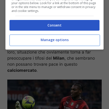
your options below. Look for a link at the bottom of this page
or in the site menu to manage or withdraw consent in privacy
and cookie settings.
Consent
Possiamo dunque dire che i
futuri
di questi due
Manage options
crack
de calcio mondiale sono intrecciati fra di
loro, situazione che ovviamente torna a far
preoccupare i tifosi del
Milan
, che sembrano
non possano trovare pace in questo
calciomercato
.