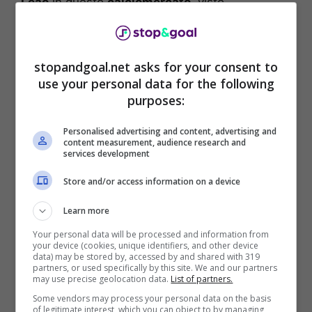
Leao
in questo
calciomercato
, visto
l’inaspettato interesse del
PSG
per il fenomeno
del
Milan
.
stopandgoal.net asks for your consent to
Questo è stato scaturito dalla possibile
use your personal data for the following
partenza da
Parigi
di
Kylian Mbappé
, che
purposes:
potrebbe essere messo all’uscio della porta per
monetizzare da una sua partenza considerata
Personalised advertising and content, advertising and
la sua decisione di non rinnovare col club
content measurement, audience research and
services development
francese. Venderlo significa per il
PSG
incassare almeno
200 milioni di euro
, cifra che
Store and/or access information on a device
Al Khelaifi sarebbe poi pronto a reinvestire tutta
proprio su
Rafael Leao
.
Learn more
Your personal data will be processed and information from
your device (cookies, unique identifiers, and other device
data) may be stored by, accessed by and shared with 319
partners, or used specifically by this site. We and our partners
may use precise geolocation data.
List of partners.
Some vendors may process your personal data on the basis
of legitimate interest, which you can object to by managing