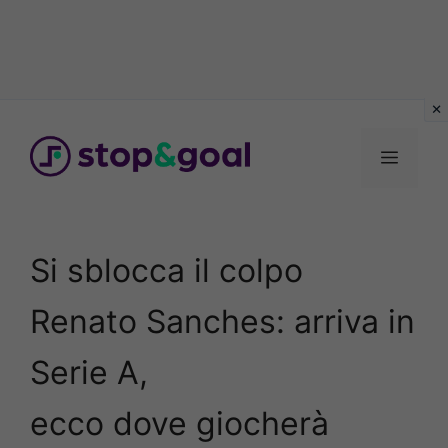
Vai
al
Menu
contenuto
Si sblocca il colpo
Renato Sanches: arriva in
Serie A,
ecco dove giocherà