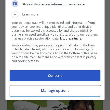
Store and/or access information on a device
Learn more
Your personal data will be processed and information from
your device (cookies, unique identifiers, and other device
data) may be stored by, accessed by and shared with 319
partners, or used specifically by this site. We and our partners
may use precise geolocation data.
List of partners.
Some vendors may process your personal data on the basis
C’è
apertura sul prestito su Renato Sanches
,
of legitimate interest, which you can object to by managing
che permetterebbe alla
Roma
di sistemare la
your options below. Look for a link at the bottom of this page
or in the site menu to manage or withdraw consent in privacy
situazione a centrocampo, considerando che si
and cookie settings.
sta facendo complessa e non poco la pista che
porta a
Frattesi
.
Consent
Manage options