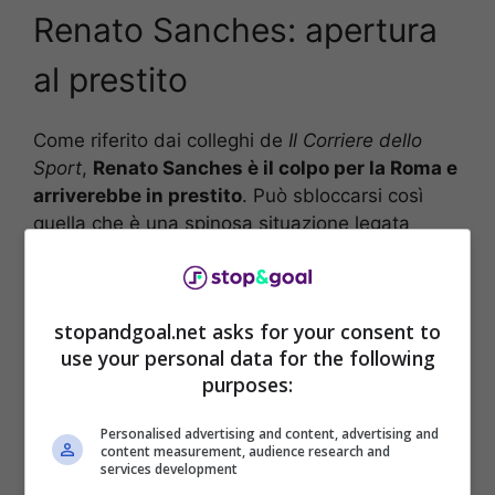
Renato Sanches: apertura
al prestito
Come riferito dai colleghi de
Il Corriere dello
Sport
,
Renato Sanches è il colpo per la Roma e
arriverebbe in prestito
. Può sbloccarsi così
quella che è una spinosa situazione legata
all’affare che porta al centrocampista
portoghese, che vedrebbe in
Mourinho
la
possibilità di rilanciarsi, dopo un’esperienza
stopandgoal.net asks for your consent to
fatta di alti e bassi nella stagione che si è da
use your personal data for the following
poco conclusa con il
PSG
.
purposes:
Personalised advertising and content, advertising and
content measurement, audience research and
services development