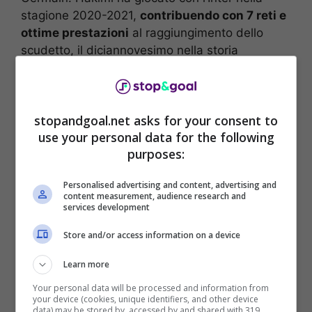
stagione 2020-2021,
contribuendo con 7 reti e
ottime prestazioni
al raggiungimento dello
scudetto, il diciannovesimo nella storia
nerazzurra.
stopandgoal.net asks for your consent to
use your personal data for the following
purposes:
Personalised advertising and content, advertising and
content measurement, audience research and
services development
Store and/or access information on a device
Learn more
Hakimi non torna all’Inter: su di lui il Manchester City – Foto
Your personal data will be processed and information from
ANSA – Stopandgoal.net
your device (cookies, unique identifiers, and other device
data) may be stored by, accessed by and shared with 319