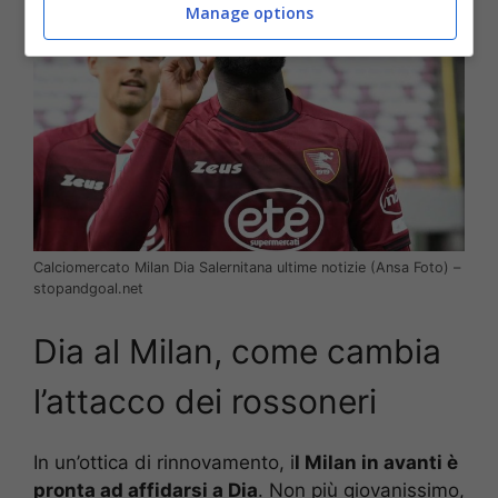
Manage options
Calciomercato Milan Dia Salernitana ultime notizie (Ansa Foto) –
stopandgoal.net
Dia al Milan, come cambia
l’attacco dei rossoneri
In un’ottica di rinnovamento, i
l Milan in avanti è
pronta ad affidarsi a Dia
. Non più giovanissimo,