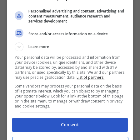
contropartite per la
Personalised advertising and content, advertising and
Salernitana
content measurement, audience research and
services development
Nelle scorse settimane il direttore sportivo dei
Store and/or access information on a device
granata De Sanctis ha incontro la dirigenza dei
Learn more
rossoneri. Le parti hanno discusso anche
di
Boulaye Dia
che ha una clausola importante
Your personal data will be processed and information from
your device (cookies, unique identifiers, and other device
da 25 milioni di euro. Il Milan spera di chiudere
data) may be stored by, accessed by and shared with 319
l’affare grazie ad uno scambio. Alla Salernitana
partners, or used specifically by this site. We and our partners
may use precise geolocation data.
List of partners.
interessano
Daniel Maldini o Lorenzo
Colombo
. Entrambi sono in uscita dal Milan e
Some vendors may process your personal data on the basis
of legitimate interest, which you can object to by managing
possono essere i giocatori giusti per abbassare
your options below. Look for a link at the bottom of this page
or in the site menu to manage or withdraw consent in privacy
la richiesta del club che chiede almeno 25
and cookie settings.
milioni di euro per cedere Dia in questo
calciomercato estivo 2023
.
Consent