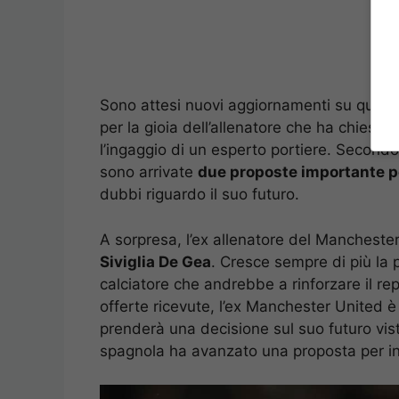
Sono attesi nuovi aggiornamenti su quest
per la gioia dell’allenatore che ha chiesto 
l’ingaggio di un esperto portiere. Secondo 
sono arrivate
due proposte importante p
dubbi riguardo il suo futuro.
A sorpresa, l’ex allenatore del Manchester
Siviglia De Gea
. Cresce sempre di più la p
calciatore che andrebbe a rinforzare il re
offerte ricevute, l’ex Manchester United è 
prenderà una decisione sul suo futuro vist
spagnola ha avanzato una proposta per ing