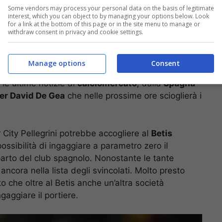
Some vendors may process your personal data on the basis of legitimate
interest, which you can object to by managing your options below. Look
for a link at the bottom of this page or in the site menu to manage or
withdraw consent in privacy and cookie settings.
o acquisto che potrebbe andare presto in porto,
Manage options
Consent
alla società di intervenire in quel reparto con
le ultime notizie di
calciomercato
, dalla
Spagna
er David De Gea
che nelle prossime ore scioglierà i
 City Pellegrini potrebbe accogliere al
Betis
ossibilità di ingaggiare a parametro zero il
parto del club spagnolo. Nonostante le tante
ancora nella lista degli svincolati. Molto presto
o che oltre al Betis anche un’altra società
aggiare il portiere.