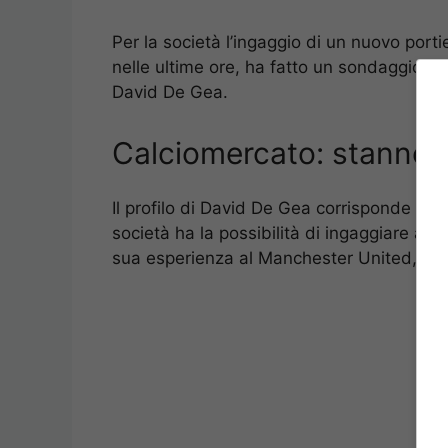
Per la società l’ingaggio di un nuovo porti
nelle ultime ore, ha fatto un sondaggio pe
David De Gea.
Calciomercato: stanno 
Il profilo di David De Gea corrisponde alla
società ha la possibilità di ingaggiare a 
sua esperienza al Manchester United, è r