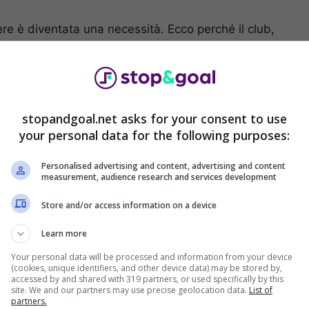
ere è diventata una necessità. Ecco perché il club,
r arrivare all’esperto estremo difensore spagnolo
prendendo De Gea, le ultime
stopandgoal.net asks for your consent to use
your personal data for the following purposes:
 perfezione a ciò che il club sta cercando. La
parametro zero lo spagnolo che, dopo la fine della
Personalised advertising and content, advertising and content
imasto svincolato.
measurement, audience research and services development
Store and/or access information on a device
Learn more
Your personal data will be processed and information from your device
(cookies, unique identifiers, and other device data) may be stored by,
accessed by and shared with 319 partners, or used specifically by this
site. We and our partners may use precise geolocation data.
List of
partners.