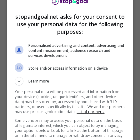
stopandgoal.net asks for your consent to
use your personal data for the following
purposes:
Personalised advertising and content, advertising and
Nell’intervista a
Notizie.com
Luciano Moggi non
content measurement, audience research and
ha di certo risparmiato parola di poca stima
services development
nei confronti di Fabrizio Corona
, ex re dei
Store and/or access information on a device
paparazzi che ha dato il via pochi giorni fa a
questo incredibile tam tam. L’ex dirigente
Learn more
italiano, quasi a volersi rivolgere direttamente a
Your personal data will be processed and information from
questo personaggio, ha infatti detto: “
Corona è
your device (cookies, unique identifiers, and other device
meglio che tace
, visto che può parlare di tutto
data) may be stored by, accessed by and shared with 319
partners, or used specifically by this site. We and our partners
ma non di calcio, non è assolutamente arte sua.
may use precise geolocation data.
List of partners.
Meglio che torni a fare le foto, facesse un pò
Some vendors may process your personal data on the basis
quello che vuole, basta che non parli più di
of legitimate interest, which you can object to by managing
your options below. Look for a link at the bottom of this page
calcio
“.
or in the site menu to manage or withdraw consent in privacy