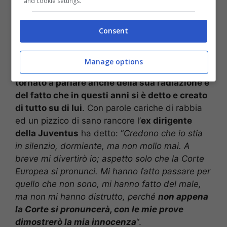
and cookie settings.
Caso scommesse: Moggi
Consent
torna a parlare di sé
Manage options
In tutto questo a
Notizie.com
Luciano Moggi è
tornato a parlare anche della sua radiazione e
del fatto che in questi anni si è detto e creato
di tutto su di lui
. Con parole cariche di rabbia
ed un pizzico di sano rancore l’
ex dirigente
della Juventus
ha detto: “
Credono che io stia
in silenzio, dormiente, ma non mollo mai. A
breve mi divertirò io; aspetto solo che la Corte
Europea si pronunci. Mi hanno fatto passare per
quello che non sono, mi hanno fatto del male,
ma non mi hanno distrutto, perché
non appena
la Corte si pronuncerà, con le mie prove
dimostrerò la mia innocenza
“.