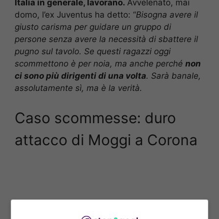
Italia in generale, lavorano.
Avvelenato, mai
domo, l’ex Juventus ha detto: “
Bisogna avere il
giusto carisma per guidare un gruppo di
persone senza avere la necessità di sbattere il
pugno sul tavolo. Se questi ragazzi oggi
scommettono è per noia, ma anche perché
non
ci sono più dirigenti di una volta
. Sarà banale,
assolutamente sì, ma è la verità.
Caso scommesse: duro
attacco di Moggi a Corona