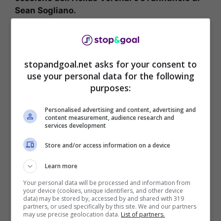
Sean Sogliano.
“L’anno scorso sono stati spesi 15 milioni, noi
dobbiamo giocarcela con chiunque anche con
proprietà forti che hanno a disposizione tanti
stopandgoal.net asks for your consent to
fondi. Mantenere una squadra di questo livello
use your personal data for the following
è difficile, noi abbiamo provato a renderla
purposes:
ancora più competitiva”.
Personalised advertising and content, advertising and
content measurement, audience research and
services development
Store and/or access information on a device
Learn more
Your personal data will be processed and information from
your device (cookies, unique identifiers, and other device
data) may be stored by, accessed by and shared with 319
partners, or used specifically by this site. We and our partners
may use precise geolocation data.
List of partners.