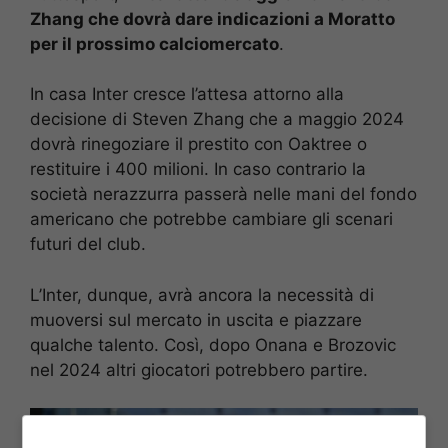
Zhang che dovrà dare indicazioni a Moratto
per il prossimo calciomercato
.
In casa Inter cresce l’attesa attorno alla
decisione di Steven Zhang che a maggio 2024
dovrà rinegoziare il prestito con Oaktree o
restituire i 400 milioni. In caso contrario la
società nerazzurra passerà nelle mani del fondo
americano che potrebbe cambiare gli scenari
futuri del club.
L’Inter, dunque, avrà ancora la necessità di
muoversi sul mercato in uscita e piazzare
qualche talento. Così, dopo Onana e Brozovic
nel 2024 altri giocatori potrebbero partire.