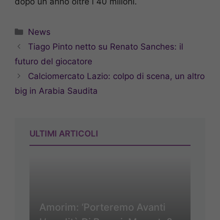
dopo un anno oltre i 40 milioni.
Categorie
News
Tiago Pinto netto su Renato Sanches: il
futuro del giocatore
Calciomercato Lazio: colpo di scena, un altro
big in Arabia Saudita
ULTIMI ARTICOLI
Amorim: ‘Porteremo Avanti