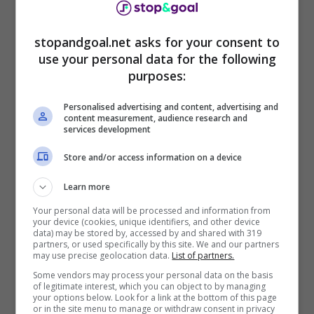
stopandgoal.net asks for your consent to
use your personal data for the following
purposes:
Personalised advertising and content, advertising and
content measurement, audience research and
services development
Store and/or access information on a device
Steven Zhang – Stopandgoal (La Presse)
Learn more
Plusvalenze Inter: ecco i
Your personal data will be processed and information from
your device (cookies, unique identifiers, and other device
giocatori in vendita
data) may be stored by, accessed by and shared with 319
partners, or used specifically by this site. We and our partners
may use precise geolocation data.
List of partners.
Some vendors may process your personal data on the basis
of legitimate interest, which you can object to by managing
your options below. Look for a link at the bottom of this page
or in the site menu to manage or withdraw consent in privacy