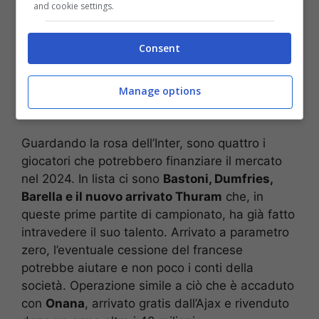
and cookie settings.
Consent
Manage options
Guardando la rosa dell’Inter, sono quattro i
giocatori che potrebbero finanziare il mercato
nel 2024. In lista ci sono
Bastoni, Dumfries,
Barella e il nuovo arrivato Thuram
che, in
queste prime partite di campionato, ha già fatto
intravedere il suo talento. Arrivato a parametro
zero, l’eventuale cessione del francese
potrebbe aiutare e non poco i conti della
società. Operazione simile a ciò che è accaduto
con
Onana
, arrivato gratis dall’Ajax e rivenduto