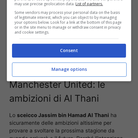
The Sun che racconta della telenovela del
may use precise geolocation data.
List of partners.
passaggio di proprietà del
Man United
allo
Some vendors may process your personal data on the basis
of legitimate interest, which you can object to by managing
sceicco Jassim bin Hamad Al Thani
che si
your options below. Look for a link at the bottom of this page
sarebbe aggiudicato il 100% del club inglese. Si
or in the site menu to manage or withdraw consent in privacy
and cookie settings.
parla di una cifra vicina ai
7 miliardi
di euro per
l’acquisto del
Manchester United
. L’annuncio
del passaggio dei
Red Devils
in mani qatariote
Consent
potrebbe esserci già il prossimo mese di
settembre.
Manage options
Manchester United: le
ambizioni di Al Thani
Lo
sceicco Jassim bin Hamad Al Thani
ha
sicuramente delle ambizioni altissime per
provare a svoltare la prossima stagione da