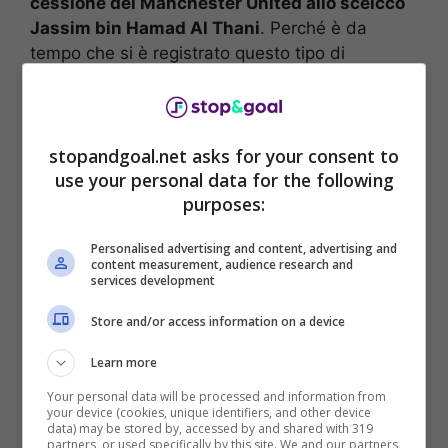
cessione del Manchester United allo sceicco
Jassim bin Hamad Al Thani
. Perché è da
tempo che si è registrato questo tipo di
interesse e ora potrebbe essere la svolta
decisiva. C’è la sensazione che si possa
chiudere già in questi giorni.
stopandgoal.net asks for your consent to
use your personal data for the following
purposes:
Personalised advertising and content, advertising and
content measurement, audience research and
services development
Store and/or access information on a device
Learn more
Your personal data will be processed and information from
your device (cookies, unique identifiers, and other device
data) may be stored by, accessed by and shared with 319
Arriva l’annuncio del noto tabloid inglese del
partners, or used specifically by this site. We and our partners