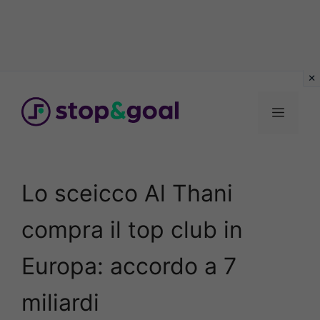
Vai
al
Menu
contenuto
Lo sceicco Al Thani
compra il top club in
Europa: accordo a 7
miliardi