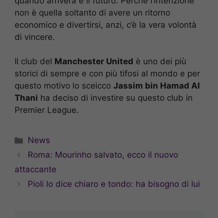
quando arriverà e il futuro. Perché l’intenzione
non è quella soltanto di avere un ritorno
economico e divertirsi, anzi, c’è la vera volontà
di vincere.
Il club del
Manchester United
è uno dei più
storici di sempre e con più tifosi al mondo e per
questo motivo lo sceicco
Jassim bin Hamad Al
Thani
ha deciso di investire su questo club in
Premier League.
Categorie
News
Roma: Mourinho salvato, ecco il nuovo
attaccante
Pioli lo dice chiaro e tondo: ha bisogno di lui