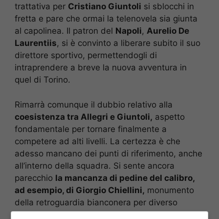
trattativa per
Cristiano Giuntoli
si sblocchi in
fretta e pare che ormai la telenovela sia giunta
al capolinea. Il patron del
Napoli
,
Aurelio De
Laurentiis
, si è convinto a liberare subito il suo
direttore sportivo, permettendogli di
intraprendere a breve la nuova avventura in
quel di Torino.
Rimarrà comunque il dubbio relativo alla
coesistenza tra Allegri e Giuntoli,
aspetto
fondamentale per tornare finalmente a
competere ad alti livelli. La certezza è che
adesso mancano dei punti di riferimento, anche
all’interno della squadra. Si sente ancora
parecchio
la mancanza di pedine del calibro,
ad esempio, di Giorgio Chiellini,
monumento
della retroguardia bianconera per diverso
tempo.