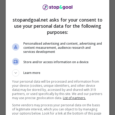
Juventus, c’è il ritorno di
stopandgoal.net asks for your consent to
Chiellini: adesso è ufficiale
use your personal data for the following
purposes:
Numerosi supporters della ‘Vecchia Signora’
Personalised advertising and content, advertising and
vorrebbero il suo inserimento nella dirigenza e
content measurement, audience research and
quasi sicuramente accadrà in futuro, quando
services development
l’ex Fiorentina deciderà una volta per tutte di
Store and/or access information on a device
appendere gli scarpini al chiodo. Nel frattempo,
i tifosi devono ‘accontentarsi’ del fratello di
Learn more
Chiellini, Claudio, il quale è ufficialmente
Your personal data will be processed and information from
tornato alla Juventus.
your device (cookies, unique identifiers, and other device
data) may be stored by, accessed by and shared with 319
partners, or used specifically by this site. We and our partners
may use precise geolocation data.
List of partners.
Some vendors may process your personal data on the basis
of legitimate interest, which you can object to by managing
your options below. Look for a link at the bottom of this page