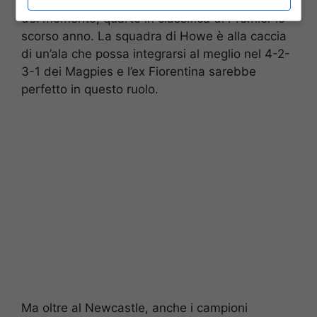
United,
uno dei club più ricchi e sorprendenti
del momento, quarto in classifica di Premier lo
scorso anno. La squadra di Howe è alla caccia
di un’ala che possa integrarsi al meglio nel 4-2-
3-1 dei Magpies e l’ex Fiorentina sarebbe
perfetto in questo ruolo.
Ma oltre al Newcastle, anche i campioni