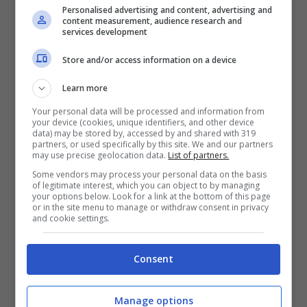
che, al contrario di quella bianconera,
Personalised advertising and content, advertising and
content measurement, audience research and
giocheranno la
Champions League
nella
services development
prossima stagione.
Store and/or access information on a device
Learn more
Your personal data will be processed and information from
your device (cookies, unique identifiers, and other device
data) may be stored by, accessed by and shared with 319
partners, or used specifically by this site. We and our partners
may use precise geolocation data.
List of partners.
Some vendors may process your personal data on the basis
of legitimate interest, which you can object to by managing
your options below. Look for a link at the bottom of this page
or in the site menu to manage or withdraw consent in privacy
and cookie settings.
Consent
Due club di Premier vogliono Chiesa (Ansa) – Stopandgoal.net
Chiesa è finito nel mirino del Newcastle
Manage options