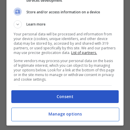
services development
Store and/or access information on a device
In sostanza, nessuno si avvicina alla panchina
dei Ticos. Per ovviare a questa situazione, la
Learn more
federazione sta ricorrendo ad ogni mezzo,
Your personal data will be processed and information from
l’avvento dei social in tal senso rappresenta
your device (cookies, unique identifiers, and other device
una novità importante.
Un esempio arriva dal
data) may be stored by, accessed by and shared with 319
partners, or used specifically by this site. We and our partners
portale spagnolo ‘FutbolJobs‘ , abituato a
may use precise geolocation data.
List of partners.
muoversi nella ricerca di posti di lavoro nel
Some vendors may process your personal data on the basis
mondo del calcio.
of legitimate interest, which you can object to by managing
your options below. Look for a link at the bottom of this page
or in the site menu to manage or withdraw consent in privacy
and cookie settings.
Consent
Manage options