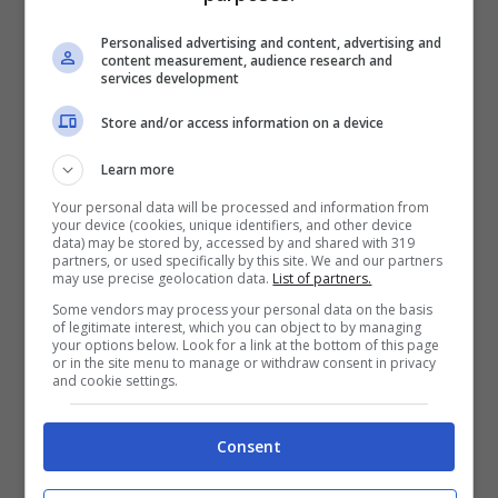
centravanti belga, nonostante avesse dato
Personalised advertising and content, advertising and
ottime sensazioni nei primi giorni di ritiro a
content measurement, audience research and
services development
Milanello
, è stato praticamente messo alla
porta da
Stefano Pioli
che, oltre ad escluderlo
Store and/or access information on a device
nell’amichevole di oggi contro la Lumezzane, ha
deciso di non convocarlo per la spedizione
Learn more
americana dei rossoneri.
Your personal data will be processed and information from
your device (cookies, unique identifiers, and other device
data) may be stored by, accessed by and shared with 319
partners, or used specifically by this site. We and our partners
may use precise geolocation data.
List of partners.
Some vendors may process your personal data on the basis
of legitimate interest, which you can object to by managing
your options below. Look for a link at the bottom of this page
or in the site menu to manage or withdraw consent in privacy
and cookie settings.
Consent