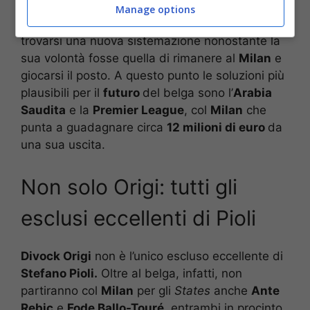
Manage options
Una decisione che di fatti costringe
Origi
a
trovarsi una nuova sistemazione nonostante la
sua volontà fosse quella di rimanere al
Milan
e
giocarsi il posto. A questo punto le soluzioni più
plausibili per il
futuro
del belga sono l’
Arabia
Saudita
e la
Premier League
, col
Milan
che
punta a guadagnare circa
12 milioni di euro
da
una sua uscita.
Non solo Origi: tutti gli
esclusi eccellenti di Pioli
Divock Origi
non è l’unico escluso eccellente di
Stefano Pioli.
Oltre al belga, infatti, non
partiranno col
Milan
per gli
States
anche
Ante
Rebic
e
Fode Ballo-Touré
, entrambi in procinto