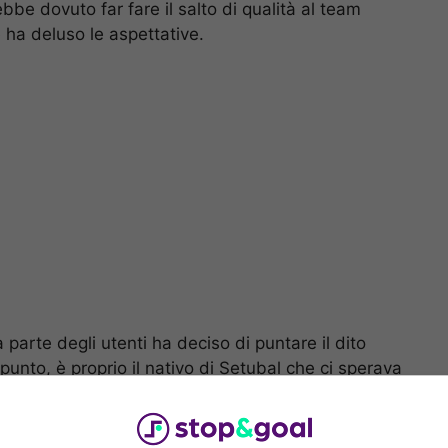
ebbe dovuto far fare il salto di qualità al team
 ha deluso le aspettative.
parte degli utenti ha deciso di puntare il dito
ppunto, è proprio il nativo di Setubal che ci sperava
i qualche anno, proprio alla società giallorossa. Ed