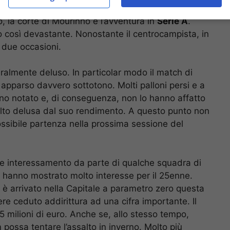
 la corte di Mourinho e l’avventura in
Serie A
.
o così devastante. Nonostante il centrocampista, in
n due occasioni.
ralmente deluso. In particolar modo il match di
 apparso davvero sottotono. Molti palloni persi e a
hanno notato e, di conseguenza, non lo hanno affatto
lto delusa dal suo rendimento. A questo punto non
sibile partenza nella prossima sessione del
e interessamento da parte di qualche squadra di
i, hanno mostrato molto interesse per il 25enne.
 è arrivato nella Capitale a parametro zero questa
e ceduto addirittura ad una cifra importante. Il
i 15 milioni di euro. Anche se, allo stesso tempo,
possa tentare l’assalto in inverno. Molto più