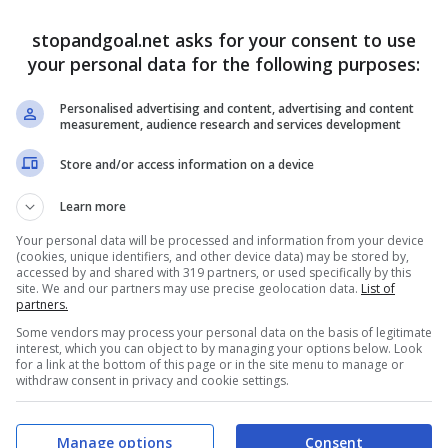
 estivo, è arrivato. Addirittura a parametro zero dai
stopandgoal.net asks for your consent to use
 ed in
Ligue 1
si parlava un gran bene di
Houssem
your personal data for the following purposes:
Personalised advertising and content, advertising and content
ha inciso: possibile cessione
measurement, audience research and services development
Store and/or access information on a device
Learn more
Your personal data will be processed and information from your device
(cookies, unique identifiers, and other device data) may be stored by,
accessed by and shared with 319 partners, or used specifically by this
site. We and our partners may use precise geolocation data.
List of
partners.
Some vendors may process your personal data on the basis of legitimate
interest, which you can object to by managing your options below. Look
for a link at the bottom of this page or in the site menu to manage or
withdraw consent in privacy and cookie settings.
Manage options
Consent