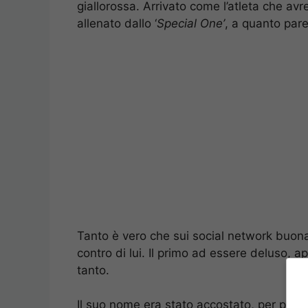
giallorossa. Arrivato come l’atleta che avr
allenato dallo ‘
Special One’
, a quanto pare
Tanto è vero che sui social network buona 
contro di lui. Il primo ad essere deluso, a
tanto.
Il suo nome era stato accostato, per più d