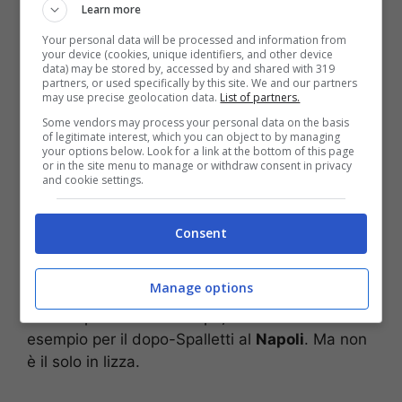
Learn more
Your personal data will be processed and information from
your device (cookies, unique identifiers, and other device
data) may be stored by, accessed by and shared with 319
partners, or used specifically by this site. We and our partners
may use precise geolocation data.
List of partners.
Some vendors may process your personal data on the basis
of legitimate interest, which you can object to by managing
your options below. Look for a link at the bottom of this page
or in the site menu to manage or withdraw consent in privacy
Igor Tudor può arrivare al Siviglia: le ultime – (ANSA) –
and cookie settings.
stopandagoal.net
E in quel caso si fanno già i nomi dei suoi
Consent
possibili sostituti. Il primo in lista sembra essere
Gallardo
. L’ex River Plate è alla ricerca di una
Manage options
nuova squadra, dopo essere stato accostato a
diverse panchine in Europa, anche in Italia ad
esempio per il dopo-Spalletti al
Napoli
. Ma non
è il solo in lizza.