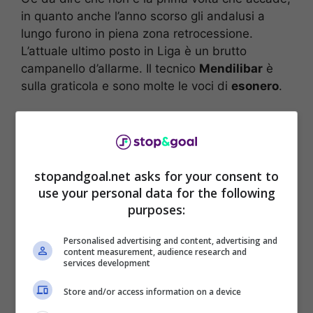
in quanto anche l’anno scorso gli andalusi a
lungo furono in piena zona retrocessione.
L’attuale ultimo posto in Liga è un brutto
campanello d’allarme. Il tecnico
Mendilibar
è
sulla graticola e sono molte le voci di
esonero
.
Più per la precisione in Spagna sono sicuri che
la prossima gara sarà quella decisiva per il suo
futuro. Non un impegno facile considerando che
l’avversario sarà l’
Atletico Madrid
di
Simeone
.
stopandgoal.net asks for your consent to
Dunque un possibile nuovo passo falso non è
use your personal data for the following
purposes:
da considerarsi impossibile. In caso di nuovo
crollo si vocifera che l’esonero sarà inevitabile.
Personalised advertising and content, advertising and
content measurement, audience research and
services development
Store and/or access information on a device