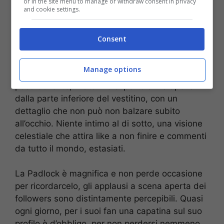
or in the site menu to manage or withdraw consent in privacy
and cookie settings.
Eva Padlock, prospettiva che infiamma la fantasia in un attimo
(screen shot da video Instagram) – Stopandgoal.net
Consent
Indossando un pareo bianco,
Eva si muove
sinuosa e suadente,
ancheggiando con il suo
Manage options
consueto stile. La prospettiva di spalle è a dir
poco bollente, il lato B è coperto a malapena
dalla parte inferiore del vestitino, con un
dettaglio che non può non balzare subito
all’occhio. Niente intimo al di sotto, una visione
celestiale che attira like a non finire e commenti
da tutto il mondo, estasiati.
La Padlock è magnifica e non perde occasione
per ricordarcelo, gli applausi a scena aperta dei
followers sono distintamente percepibili. Quasi
ogni giorno, per i suoi fan una capatina sul suo
profilo è d’obbligo, per non perdersi nemmeno