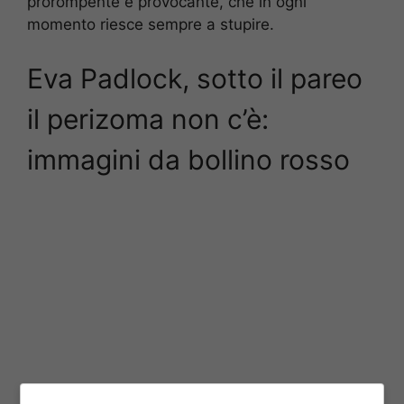
prorompente e provocante, che in ogni
momento riesce sempre a stupire.
Eva Padlock, sotto il pareo
il perizoma non c’è:
immagini da bollino rosso