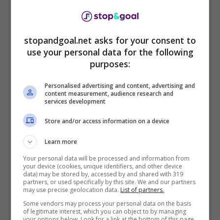
Zaha al Galatasaray, ultime
notizie di calciomercato:
stopandgoal.net asks for your consent to
sfuma la pista Roma
use your personal data for the following
purposes:
Il club dell’allenatore Okan
Buruk
ha concluso
Personalised advertising and content, advertising and
per l’arrivo di un nuovo attaccante. Dopo
content measurement, audience research and
Bakambu
, il
Galatasaray
ha messo a segno
services development
anche il colpo
Zaha
. Entrambi dovranno essere
Store and/or access information on a device
bravi a sostituire Mauro
Icardi
, che è tornato al
Psg dopo il prestito in Turchia. La squadra
Learn more
giallorossa è riuscita a concludere questa
Your personal data will be processed and information from
doppia operazione prelevando due attaccanti di
your device (cookies, unique identifiers, and other device
buon livello per il campionato turco. Sfuma,
data) may be stored by, accessed by and shared with 319
partners, or used specifically by this site. We and our partners
dunque, una pista di mercato per Lazio e Roma
may use precise geolocation data.
List of partners.
che aveva seguito Zaha per parecchio tempo:
Some vendors may process your personal data on the basis
alla fine il calciatore ha deciso di trasferirsi in
of legitimate interest, which you can object to by managing
your options below. Look for a link at the bottom of this page