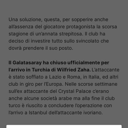
Una soluzione, questa, per sopperire anche
all’assenza del giocatore protagonista la scorsa
stagione di un’annata strepitosa. Il club ha
deciso di investire tutto sullo svincolato che
dovrà prendere il suo posto.
Il Galatasaray ha chiuso ufficialmente per
l’arrivo in Turchia di Wilfried Zaha.
L’attaccante
è stato soffiato a Lazio e Roma, in Italia, ed altri
club in giro per l’Europa. Nelle scorse settimane
sull’ex attaccante del Crystal Palace c’erano
anche alcune società arabe ma alla fine il club
turco è riuscito a concludere l’operazione con
l’arrivo a Istanbul dell’attaccante ivoriano.