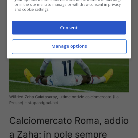
Turchia.
or in the site menu to manage or withdraw consent in privacy
and cookie settings.
Consent
Manage options
Wilfried Zaha Galatasaray, ultime notizie calciomercato (La
Presse) – stopandgoal.net
Calciomercato Roma, addio
a Zaha: in pole sempre