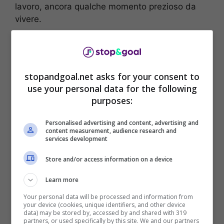
lavoro, ancora qualche momento prezioso da
vivere.
Giorgia Rossi, in
grandissima forma al
stopandgoal.net asks for your consent to
use your personal data for the following
concerto: il lato A fa
purposes:
capolino dal vestito, un
Personalised advertising and content, advertising and
content measurement, audience research and
sogno
services development
Store and/or access information on a device
Giorgia era tra i tanti vip presenti allo stadio
Olimpico di Roma per l’attesissimo concerto del
Learn more
cantante
Ultimo
. Una carrellata di tante
Your personal data will be processed and information from
personalità del mondo dello spettacolo e della
your device (cookies, unique identifiers, and other device
data) may be stored by, accessed by and shared with 319
tv, in un trionfo di pubblico. E Giorgia non
partners, or used specifically by this site. We and our partners