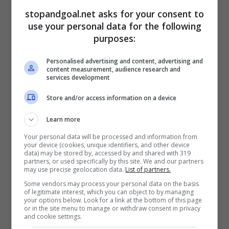
vicino alla ‘Vecchia Signora’ in passato, prima di
stopandgoal.net asks for your consent to
approdare all’
Inter
.
use your personal data for the following
purposes:
Sembra che i bianconeri siano intenzionati a
Personalised advertising and content, advertising and
riprovarci, nonostante il desiderio principale del
content measurement, audience research and
giocatore sia tornare in nerazzurro il più in fretta
services development
possibile. Il suo legame con la ‘Beneamata’ è
Store and/or access information on a device
forte, per cui è difficile pensare che possa
accettare l’ipotesi di un passaggio alla
Learn more
Juventus.
Your personal data will be processed and information from
your device (cookies, unique identifiers, and other device
data) may be stored by, accessed by and shared with 319
partners, or used specifically by this site. We and our partners
may use precise geolocation data.
List of partners.
Some vendors may process your personal data on the basis
of legitimate interest, which you can object to by managing
your options below. Look for a link at the bottom of this page
or in the site menu to manage or withdraw consent in privacy
and cookie settings.