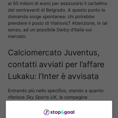
ai 50 milioni di euro) per assicurarsi il cartellino
del centravanti di Belgrado. A questo punto la
domanda sorge spontanea: chi potrebbe
prendere il posto di Vlahovic? Attenzione, in tal
senso, ad un possibile Derby d’Italia sul
mercato.
Calciomercato Juventus,
contatti avviati per l’affare
Lukaku: l’Inter è avvisata
Entrando più nello specifico, stando a quanto
riferisce
Sky Sports UK
, la compagine
piemontese avrebbe avviato i primi contatti col
Chelsea
per raccogliere informazioni su
Romelu
Lukaku
. L’attaccante belga era stato molto