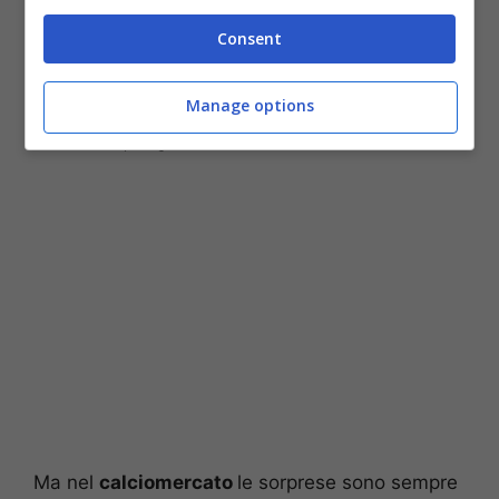
Consent
Manage options
Romelu Lukaku alla Juventus: i bianconeri ci pensano davvero
(ANSA) – Stopandgoal.net
Ma nel
calciomercato
le sorprese sono sempre