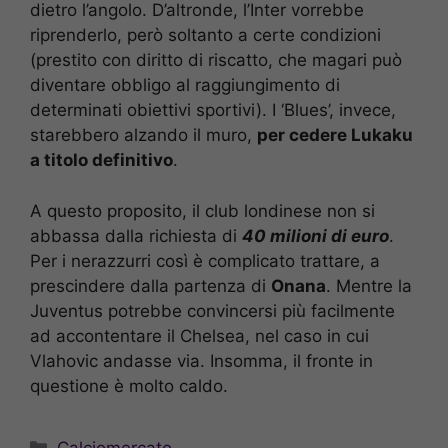
dietro l’angolo. D’altronde, l’Inter vorrebbe
riprenderlo, però soltanto a certe condizioni
(prestito con diritto di riscatto, che magari può
diventare obbligo al raggiungimento di
determinati obiettivi sportivi). I ‘Blues’, invece,
starebbero alzando il muro,
per cedere Lukaku
a titolo definitivo
.
A questo proposito, il club londinese non si
abbassa dalla richiesta di
40 milioni di euro
.
Per i nerazzurri così è complicato trattare, a
prescindere dalla partenza di
Onana
. Mentre la
Juventus potrebbe convincersi più facilmente
ad accontentare il Chelsea, nel caso in cui
Vlahovic andasse via. Insomma, il fronte in
questione è molto caldo.
Categorie
Calciomercato