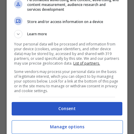
content measurement, audience research and
services development
Store and/or access information on a device
Learn more
Ci sono delle notizie di
calciomercato
importanti per il possibile cambio di rotta della
Your personal data will be processed and information from
your device (cookies, unique identifiers, and other device
Juventus
che ora può pensare di acquistare un
data) may be stored by, accessed by and shared with 319
altro giocatore molto importante per il futuro e
partners, or used specifically by this site. We and our partners
may use precise geolocation data.
List of partners.
che ha chiesto in maniera diretta
Thiago Motta
Some vendors may process your personal data on the basis
dopo anche delle assenze molto pesanti come
of legitimate interest, which you can object to by managing
l’infortunio di Bremer
.
your options below. Look for a link at the bottom of this page
or in the site menu to manage or withdraw consent in privacy
and cookie settings.
Non solo l’attacco, priorità anche alla difesa del
futuro e al momento la
Juve
ha scelto
Renato
Consent
Veiga
e
Lloyd Kelly
che hanno completato il
reparto di centrali, mentre
Alberto Costa
è il
terzino arrivato dopo
l’infortunio di Cabal
.
Manage options