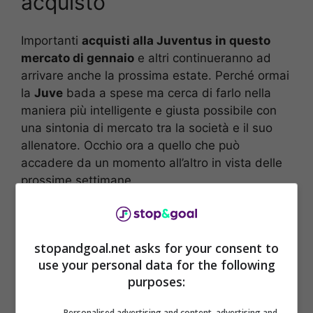
acquisto
Importanti
acquisti alla Juventus in questo
mercato di gennaio
e altri continueranno ad
arrivare anche la prossima estate. Perché ormai
la
Juve
bada a spese ma cerca di farlo nella
maniera più intelligente e giusta possibile con
una sintonia di mercato tra la società e il suo
allenatore. Occhio ora a quello che può
accadere da un momento all’altro in vista delle
prossime settimane.
stopandgoal.net asks for your consent to
use your personal data for the following
purposes:
Personalised advertising and content, advertising and