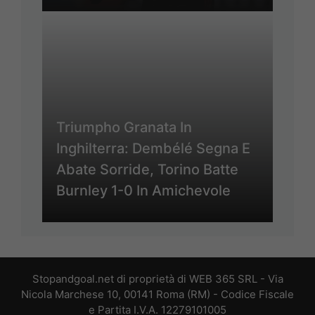
Triumpho Granata In
Inghilterra: Dembélé Segna E
Abate Sorride, Torino Batte
Burnley 1-0 In Amichevole
Stopandgoal.net di proprietà di WEB 365 SRL - Via
Nicola Marchese 10, 00141 Roma (RM) - Codice Fiscale
e Partita I.V.A. 12279101005