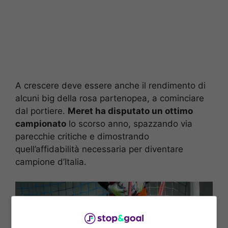
A crescere deve essere anche il rendimento di
alcuni big della rosa partenopea, a cominciare
dal portiere.
Meret ha disputato un ottimo
campionato
lo scorso anno, spazzando via
parecchie critiche e dimostrando
quell’affidabilità necessaria per diventare
campione d’Italia.