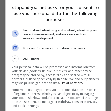
stopandgoal.net asks for your consent to
use your personal data for the following
purposes:
Personalised advertising and content, advertising and
content measurement, audience research and
services development
Le big di Serie A pescano in casa Napoli (StopandGoal -Ansa)
Store and/or access information on a device
In queste prime 8 giornate di Serie A, però, il
Learn more
suo rendimento è stato tutt’altro che
Your personal data will be processed and information from
impeccabile, fatto di troppi alti e bassi e
your device (cookies, unique identifiers, and other device
data) may be stored by, accessed by and shared with 319
tantissimi errori. Al termine della stagione
le
partners, or used specifically by this site. We and our partners
strade con il Napoli possono dividersi
e di
may use precise geolocation data.
List of partners.
certo non mancano le pretendenti alla sua
Some vendors may process your personal data on the basis
porta. Tra le big che stanno cercando un
of legitimate interest, which you can object to by managing
your options below. Look for a link at the bottom of this page
numero 1 ci sono
la Juventus, la Roma, l’Inter e
or in the site menu to manage or withdraw consent in privacy
and cookie settings.
il Milan
. Tutte per motivi diversi potrebbero