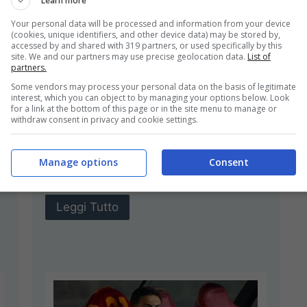
Learn more
Your personal data will be processed and information from your device
(cookies, unique identifiers, and other device data) may be stored by,
Nainggolan riparte da
accessed by and shared with 319 partners, or used specifically by this
site. We and our partners may use precise geolocation data.
List of
Thohir, colpo di scena
partners.
Some vendors may process your personal data on the basis of legitimate
Novembre 11, 2023
Angelo Papi
interest, which you can object to by managing your options below. Look
for a link at the bottom of this page or in the site menu to manage or
withdraw consent in privacy and cookie settings.
Radja Nainggolan vuole provare una
nuova esperienza nel mondo del calcio
prima di appendere gli scarpini al
Manage options
Consent
chiodo una volta per ...
Leggi Tutto