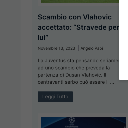
Scambio con Vlahovic
accettato: “Stravede per
lui”
Novembre 13, 2023
Angelo Papi
La Juventus sta pensando seriamente
ad uno scambio che preveda la
partenza di Dusan Vlahovic. Il
centravanti serbo può essere il ...
Leggi Tutto