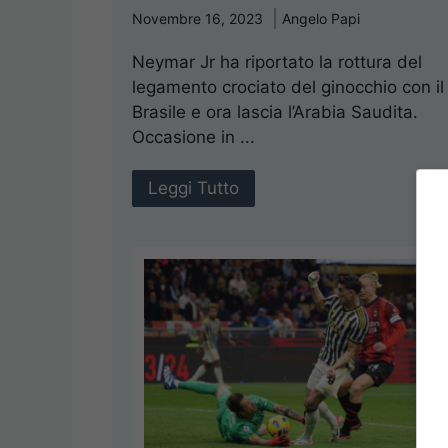
Novembre 16, 2023
Angelo Papi
Neymar Jr ha riportato la rottura del
legamento crociato del ginocchio con il
Brasile e ora lascia l’Arabia Saudita.
Occasione in ...
Leggi Tutto