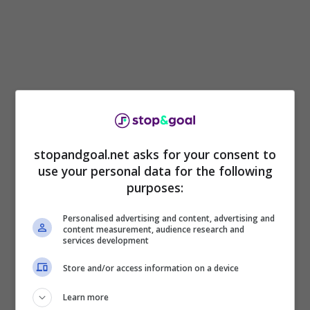
stopandgoal.net asks for your consent to
use your personal data for the following
Al minuto 18 c’è stato uno
scontro di gioco
purposes:
pesantissimo tra Gigot e Nico Paz
che ha
messo fuori gioco il calciatore spagnolo. Il
Personalised advertising and content, advertising and
momento dell’impatto è stato pesantissimo,
la
content measurement, audience research and
services development
caviglia si è girata pericolosamente
e il suo
dolore è stato ripreso anche dalle telecamere.
Store and/or access information on a device
Lo staff medico del Como è immediatamente
Learn more