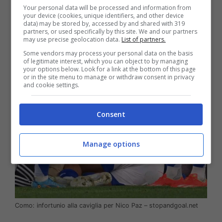
intervenuto con del
ghiaccio sulla caviglia
di
Your personal data will be processed and information from
Nico
Paz
che, però, non è riuscito a riprendere il
your device (cookies, unique identifiers, and other device
data) may be stored by, accessed by and shared with 319
gioco e dopo 2 minuti di cure mediche è stato
partners, or used specifically by this site. We and our partners
sostituito uscendo solo accompagnato dai
may use precise geolocation data.
List of partners.
medici del club comasco.
Some vendors may process your personal data on the basis
of legitimate interest, which you can object to by managing
your options below. Look for a link at the bottom of this page
or in the site menu to manage or withdraw consent in privacy
and cookie settings.
Consent
Manage options
Como: infortunio alla caviglia per Nico Paz – stopandgoal.net